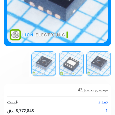
42
موجودی محصول
تعداد
قیمت
1
8,772,848 ریال