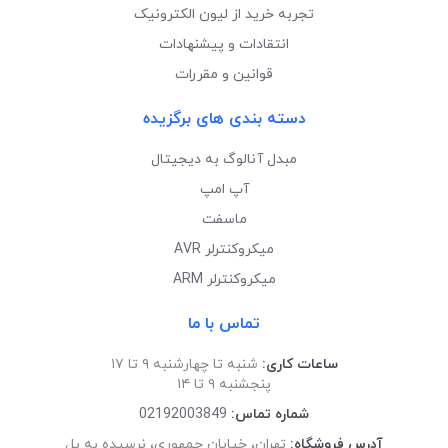
تجربه خرید از لیون الکترونیک
انتقادات و پیشنهادات
قوانین و مقررات
دسته بندی های برگزیده
مبدل آنالوگ به دیجیتال
آپ امپ
ماسفت
میکروکنترلر AVR
میکروکنترلر ARM
تماس با ما
ساعات کاری:
شنبه تا چهارشنبه ۹ تا ۱۷
پنجشنبه ۹ تا ۱۴
شماره تماس:
02192003849
آدرس فروشگاه:
تهران، خیابان جمهوری، نرسیده به پل