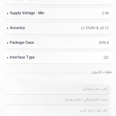
Supply Voltage - Min
2.4V
Accuracy
±1.5%RH & ±0.1C
Package-Case
DFN-8
Interface Type
I2C
نظرات کاربران