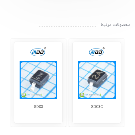
محصولات مرتبط
SD03
SD03C