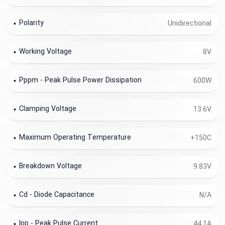
Polarity
Unidirectional
Working Voltage
8V
Pppm - Peak Pulse Power Dissipation
600W
Clamping Voltage
13.6V
Maximum Operating Temperature
+150C
Breakdown Voltage
9.83V
Cd - Diode Capacitance
N/A
Ipp - Peak Pulse Current
44.1A