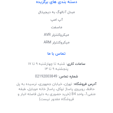
دسته بندی های برگزیده
مبدل آنالوگ به دیجیتال
آپ امپ
ماسفت
میکروکنترلر AVR
میکروکنترلر ARM
تماس با ما
ساعات کاری:
شنبه تا چهارشنبه ۹ تا ۱۷
پنجشنبه ۹ تا ۱۴
شماره تماس:
02192003849
آدرس فروشگاه:
تهران، خیابان جمهوری، نرسیده به پل
حافظ، روبروی پاساژ توکل، پاساژ خانه موبایل، طبقه
منفی1، واحد B4 (خرید حضوری به دلیل فاصله انبار و
فروشگاه مقدور نیست)