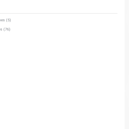
ches
(5)
es
(76)