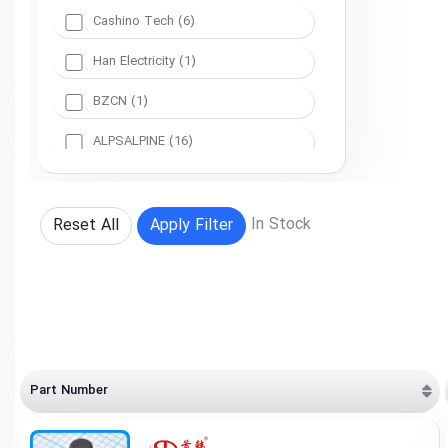
Cashino Tech (6)
Han Electricity (1)
BZCN (1)
ALPSALPINE (16)
SHOUHAN (82)
Korean Hroparts Elec (1)
In Stock
Reset All
Apply Filter
KANGERLE (4)
XKB Connection (5)
Hongfa (2)
Cosmo Electronics (1)
Part Number
Diptronics (4)