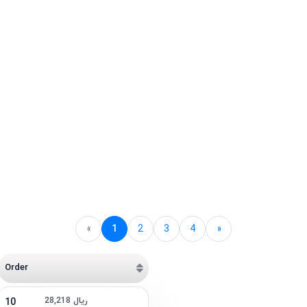
«
1
2
3
4
»
Order
28,218 ریال
10