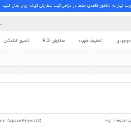
ت نیاز به فاکتور کاغذی حتما در مراحل ثبت سفارش تیک آن را فعال کنید.
موجودی
تخفیف خورده
سفارش PCB
تامین کنندگان
eral Purpose Relays
(33)
High Frequency