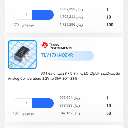
1,857,392 ریال
1
1,793,344 ریال
10
1,729,296 ریال
100
موجودی : 170
TLV1701AIDBVR
مقایسه‌کننده آنالوگ تغذیه ۲.۲ تا ۳۶ ولت، SOT-23-5
Analog Comparators 2.2V to 36V SOT-23-5
909,904 ریال
1
878,528 ریال
10
847,152 ریال
50
موجودی : 107