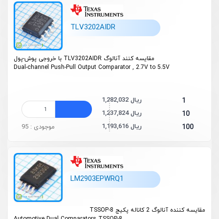
TLV3202AIDR
مقایسه کنند آنالوگ TLV3202AIDR با خروجی پوش-پول
Dual-channel Push-Pull Output Comparator , 2.7V to 5.5V
1,282,032 ریال
1
1,237,824 ریال
10
1,193,616 ریال
100
موجودی : 95
LM2903EPWRQ1
مقایسه کننده آنالوگ 2 کاناله پکیج TSSOP-8