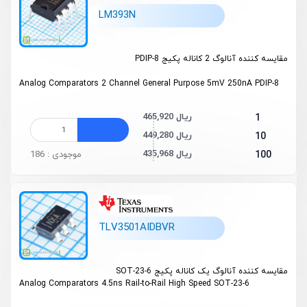
LM393N
مقایسه کننده آنالوگ 2 کاناله پکیج PDIP-8
Analog Comparators 2 Channel General Purpose 5mV 250nA PDIP-8
465,920 ریال
1
449,280 ریال
10
435,968 ریال
100
موجودی : 186
TLV3501AIDBVR
مقایسه کننده آنالوگ یک کاناله پکیج SOT-23-6
Analog Comparators 4.5ns Rail-to-Rail High Speed SOT-23-6