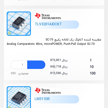
TLV3201AIDCKT
مقایسه کننده آنالوگ یک کاناله پکیج SC-70
Analog Comparators 40ns, microPOWER, Push-Pull Output SC-70
873,851 ریال
1
843,718 ریال
10
813,586 ریال
100
موجودی : 393
LM311DR