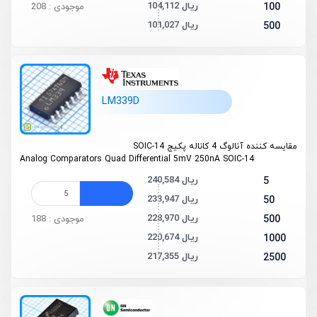
104,112 ریال
100
موجودی : 208
101,027 ریال
500
LM339D
مقایسه کننده آنالوگ 4 کاناله پکیج SOIC-14
Analog Comparators Quad Differential 5mV 250nA SOIC-14
240,584 ریال
5
233,947 ریال
50
228,970 ریال
500
موجودی : 188
220,674 ریال
1000
217,355 ریال
2500