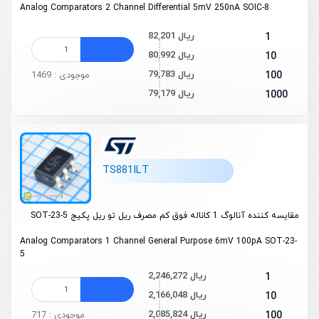
Analog Comparators 2 Channel Differential 5mV 250nA SOIC-8
82,201 ریال
1
80,992 ریال
10
79,783 ریال
100
موجودی : 1469
79,179 ریال
1000
TS881ILT
مقایسه کننده آنالوگ 1 کاناله فوق کم مصرف ریل تو ریل پکیج SOT-23-5
Analog Comparators 1 Channel General Purpose 6mV 100pA SOT-23-
5
2,246,272 ریال
1
2,166,048 ریال
10
2,085,824 ریال
100
موجودی : 717