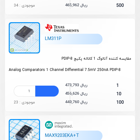
465,962 ریال
500
موجودی : 34
LM311P
مقایسه کننده آنالوگ 1 کاناله پکیج PDIP-8
Analog Comparators 1 Channel Differential 7.5mV 250nA PDIP-8
473,793 ریال
1
456,626 ریال
10
449,760 ریال
100
موجودی : 23
MAX9203EKA+T