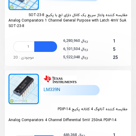
مقایسه کننده ولتاژ سریع یک کانال دارای لچ با پکیج SOT-23-8
Analog Comparators 1 Channel General Purpose with Latch 4mV 5uA
SOT-23-8
6,280,960 ریال
1
6,101,504 ریال
5
5,922,048 ریال
25
موجودی : 20
LM339N
مقایسه کننده آنالوگ 4 کاناله پکیج PDIP-14
Analog Comparators 4 Channel Differential 5mV 250nA PDIP-14
446,368 ریال
1