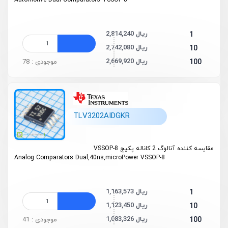
Automotive Dual Comparators
TSSOP-8
2,814,240 ریال
1
2,742,080 ریال
10
2,669,920 ریال
100
موجودی : 78
TLV3202AIDGKR
مقایسه کننده آنالوگ 2 کاناله پکیج VSSOP-8
Analog Comparators Dual,40ns,microPower VSSOP-8
1,163,573 ریال
1
1,123,450 ریال
10
1,083,326 ریال
100
موجودی : 41