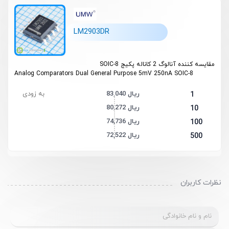
LM2903DR
مقایسه کننده آنالوگ 2 کاناله پکیج SOIC-8
Analog Comparators Dual General Purpose 5mV 250nA SOIC-8
83,040 ریال
به زودی
1
80,272 ریال
10
74,736 ریال
100
72,522 ریال
500
نظرات کاربران