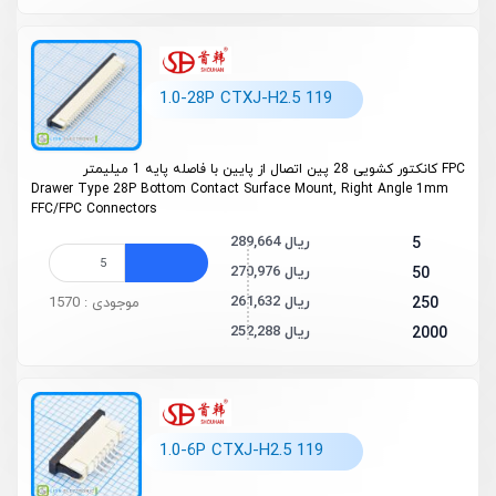
1.0-28P CTXJ-H2.5 119
FPC کانکتور کشویی 28 پین اتصال از پایین با فاصله پایه 1 میلیمتر
Drawer Type 28P Bottom Contact Surface Mount, Right Angle 1mm
FFC/FPC Connectors
289,664 ریال
5
270,976 ریال
50
261,632 ریال
250
موجودی : 1570
252,288 ریال
2000
1.0-6P CTXJ-H2.5 119