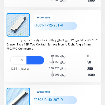
167,680 ریال
1500
F1001-T-12-25T-R
FPC کانکتور کشویی 12 پین اتصال از بالا با فاصله پایه 1 میلیمتر
Drawer Type 12P Top Contact Surface Mount, Right Angle 1mm
FFC/FPC Connectors
160,489 ریال
5
154,955 ریال
50
149,421 ریال
250
موجودی : 1285
144,993 ریال
1500
F0502-B-40-20T-R