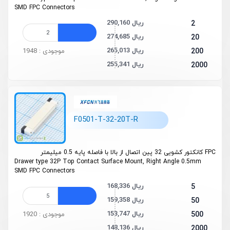
SMD FPC Connectors
290,160 ریال
2
274,685 ریال
20
265,013 ریال
200
موجودی : 1948
255,341 ریال
2000
F0501-T-32-20T-R
FPC کانکتور کشویی 32 پین اتصال از بالا با فاصله پایه 0.5 میلیمتر
Drawer type 32P Top Contact Surface Mount, Right Angle 0.5mm
SMD FPC Connectors
168,336 ریال
5
159,358 ریال
50
153,747 ریال
500
موجودی : 1920
148,136 ریال
2000