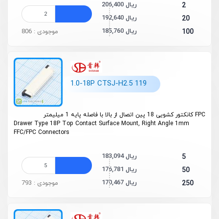
206,400 ریال
2
192,640 ریال
20
185,760 ریال
100
موجودی : 806
1.0-18P CTSJ-H2.5 119
FPC کانکتور کشویی 18 پین اتصال از بالا با فاصله پایه 1 میلیمتر
Drawer Type 18P Top Contact Surface Mount, Right Angle 1mm
FFC/FPC Connectors
183,094 ریال
5
176,781 ریال
50
170,467 ریال
250
موجودی : 793