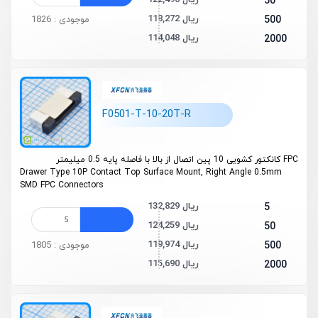
122,496 ریال
50
118,272 ریال
500
موجودی : 1826
114,048 ریال
2000
F0501-T-10-20T-R
FPC کانکتور کشویی 10 پین اتصال از بالا با فاصله پایه 0.5 میلیمتر
Drawer Type 10P Contact Top Surface Mount, Right Angle 0.5mm
SMD FPC Connectors
132,829 ریال
5
124,259 ریال
50
119,974 ریال
500
موجودی : 1805
115,690 ریال
2000