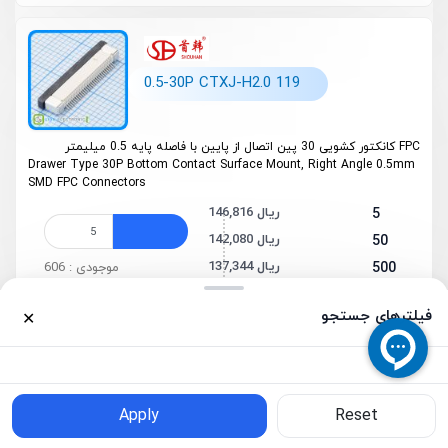
0.5-30P CTXJ-H2.0 119
FPC کانکتور کشویی 30 پین اتصال از پایین با فاصله پایه 0.5 میلیمتر
Drawer Type 30P Bottom Contact Surface Mount, Right Angle 0.5mm
SMD FPC Connectors
146,816 ریال
5
142,080 ریال
50
137,344 ریال
500
موجودی : 606
132,608 ریال
2000
فیلترهای جستجو
✕
0
0
0.5-20P CTSJ-H2.0 119
خانه
محصولات
سبد خرید
واردات
حساب کاربری
Apply
Reset
فیلترهای جستجو