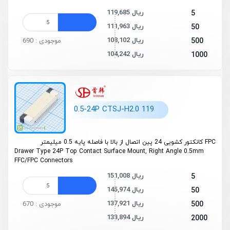
119,685 ریال
5
111,963 ریال
50
108,102 ریال
500
موجودی : 690
104,242 ریال
1000
0.5-24P CTSJ-H2.0 119
FPC کانکتور کشویی 24 پین اتصال از بالا با فاصله پایه 0.5 میلیمتر
Drawer Type 24P Top Contact Surface Mount, Right Angle 0.5mm
FFC/FPC Connectors
151,008 ریال
5
145,974 ریال
50
137,921 ریال
500
موجودی : 670
133,894 ریال
2000