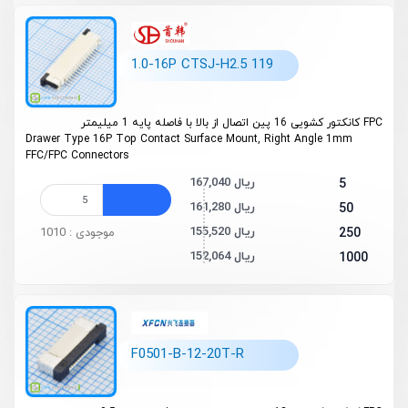
1.0-16P CTSJ-H2.5 119
FPC کانکتور کشویی 16 پین اتصال از بالا با فاصله پایه 1 میلیمتر
Drawer Type 16P Top Contact Surface Mount, Right Angle 1mm
FFC/FPC Connectors
167,040 ریال
5
161,280 ریال
50
155,520 ریال
250
موجودی : 1010
152,064 ریال
1000
F0501-B-12-20T-R