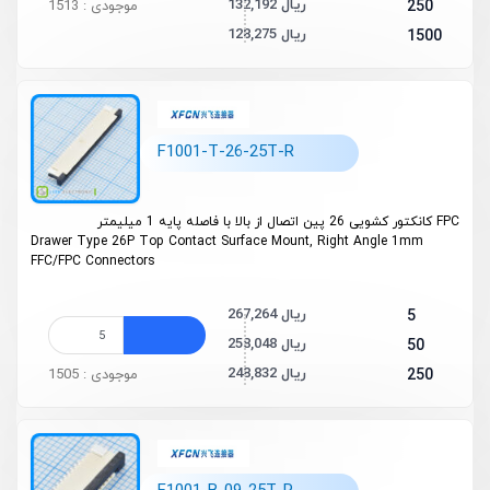
132,192 ریال
250
موجودی : 1513
128,275 ریال
1500
F1001-T-26-25T-R
FPC کانکتور کشویی 26 پین اتصال از بالا با فاصله پایه 1 میلیمتر
Drawer Type 26P Top Contact Surface Mount, Right Angle 1mm
FFC/FPC Connectors
267,264 ریال
5
258,048 ریال
50
248,832 ریال
250
موجودی : 1505