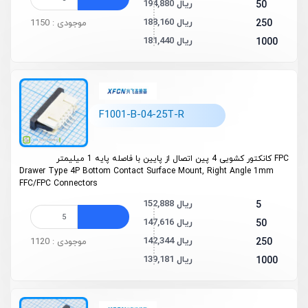
194,880 ریال
50
188,160 ریال
250
موجودی : 1150
181,440 ریال
1000
F1001-B-04-25T-R
FPC کانکتور کشویی 4 پین اتصال از پایین با فاصله پایه 1 میلیمتر
Drawer Type 4P Bottom Contact Surface Mount, Right Angle 1mm
FFC/FPC Connectors
152,888 ریال
5
147,616 ریال
50
142,344 ریال
250
موجودی : 1120
139,181 ریال
1000