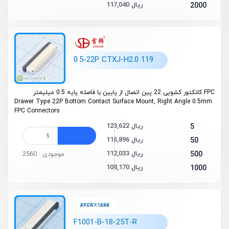
117,040 ریال
2000
0.5-22P CTXJ-H2.0 119
FPC کانکتور کشویی 22 پین اتصال از پایین با فاصله پایه 0.5 میلیمتر
Drawer Type 22P Bottom Contact Surface Mount, Right Angle 0.5mm
FPC Connectors
123,622 ریال
5
115,896 ریال
50
112,033 ریال
500
موجودی : 2560
108,170 ریال
1000
F1001-B-18-25T-R