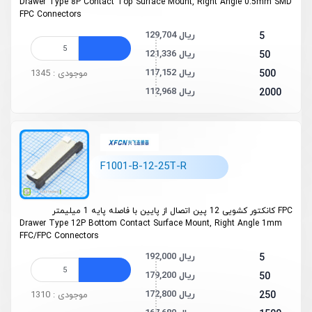
Drawer Type 8P Contact Top Surface Mount, Right Angle 0.5mm SMD
FPC Connectors
129,704 ریال
5
121,336 ریال
50
117,152 ریال
500
موجودی : 1345
112,968 ریال
2000
F1001-B-12-25T-R
FPC کانکتور کشویی 12 پین اتصال از پایین با فاصله پایه 1 میلیمتر
Drawer Type 12P Bottom Contact Surface Mount, Right Angle 1mm
FFC/FPC Connectors
192,000 ریال
5
179,200 ریال
50
172,800 ریال
250
موجودی : 1310