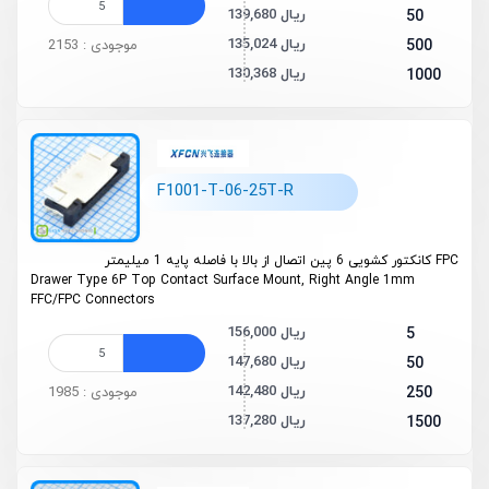
139,680 ریال
50
135,024 ریال
500
موجودی : 2153
130,368 ریال
1000
F1001-T-06-25T-R
FPC کانکتور کشویی 6 پین اتصال از بالا با فاصله پایه 1 میلیمتر
Drawer Type 6P Top Contact Surface Mount, Right Angle 1mm
FFC/FPC Connectors
156,000 ریال
5
147,680 ریال
50
142,480 ریال
250
موجودی : 1985
137,280 ریال
1500