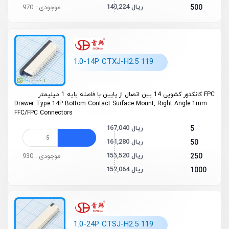
140,224 ریال
500
موجودی : 970
1.0-14P CTXJ-H2.5 119
FPC کانکتور کشویی 14 پین اتصال از پایین با فاصله پایه 1 میلیمتر
Drawer Type 14P Bottom Contact Surface Mount, Right Angle 1mm
FFC/FPC Connectors
167,040 ریال
5
161,280 ریال
50
155,520 ریال
250
موجودی : 930
152,064 ریال
1000
1.0-24P CTSJ-H2.5 119