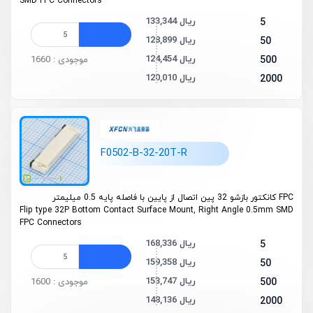
SMD FPC Connectors
133,344 ریال
5
128,899 ریال
50
124,454 ریال
500
موجودی : 1660
120,010 ریال
2000
F0502-B-32-20T-R
FPC کانکتور بازشو 32 پین اتصال از پایین با فاصله پایه 0.5 میلیمتر
Flip type 32P Bottom Contact Surface Mount, Right Angle 0.5mm SMD
FPC Connectors
168,336 ریال
5
159,358 ریال
50
153,747 ریال
500
موجودی : 1600
148,136 ریال
2000