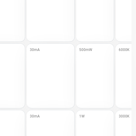
30mA
500mW
6000K
30mA
1W
3000K