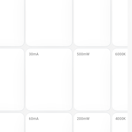
30mA
500mW
6000K
60mA
200mW
4000K