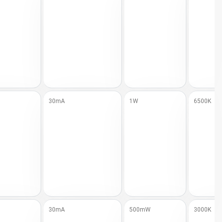
30mA
1W
6500K
30mA
500mW
3000K