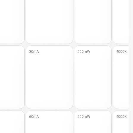
30mA
500mW
4000K
60mA
200mW
4000K