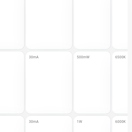
30mA
500mW
6500K
30mA
1W
6000K