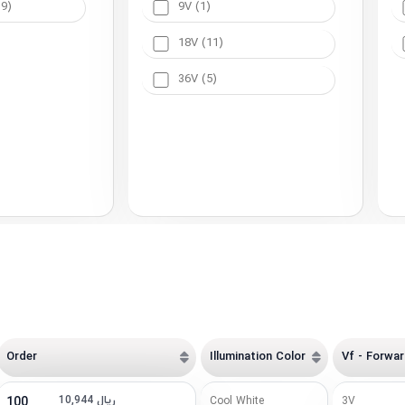
9)
9V (1)
18V (11)
36V (5)
Order
Illumination Color
Vf - Forwa
10,944 ریال
100
Cool White
3V