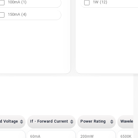
100mA (1)
1W (12)
150mA (4)
rd Voltage
If - Forward Current
Power Rating
Waveleng
60mA
200mW
6500K