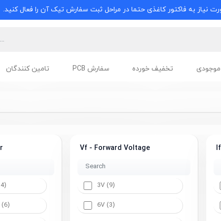
ت نیاز به فاکتور کاغذی حتما در مراحل ثبت سفارش تیک آن را فعال کنید.
موجودی
تخفیف خورده
سفارش PCB
تامین کنندگان
r
Vf - Forward Voltage
I
14)
3V (9)
 (6)
6V (3)