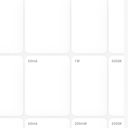
60mA
1W
6000K
60mA
200mW
6500K