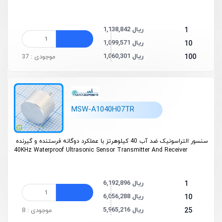
1,138,842 ریال
1
1,099,571 ریال
10
1,060,301 ریال
100
موجودی : 37
MSW-A1040H07TR
سنسور التراسونیک ضد آب 40 کیلوهرتز با عملکرد دوگانه فرستنده و گیرنده
40KHz Waterproof Ultrasonic Sensor Transmitter And Receiver
6,192,896 ریال
1
6,056,288 ریال
10
5,965,216 ریال
25
موجودی : 8