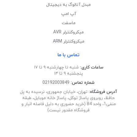
مبدل آنالوگ به دیجیتال
آپ امپ
ماسفت
میکروکنترلر AVR
میکروکنترلر ARM
تماس با ما
ساعات کاری:
شنبه تا چهارشنبه ۹ تا ۱۷
پنجشنبه ۹ تا ۱۴
شماره تماس:
02192003849
آدرس فروشگاه:
تهران، خیابان جمهوری، نرسیده به پل
حافظ، روبروی پاساژ توکل، پاساژ خانه موبایل، طبقه
منفی1، واحد B4 (خرید حضوری به دلیل فاصله انبار و
فروشگاه مقدور نیست)