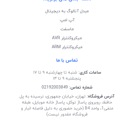
مبدل آنالوگ به دیجیتال
آپ امپ
ماسفت
میکروکنترلر AVR
میکروکنترلر ARM
تماس با ما
ساعات کاری:
شنبه تا چهارشنبه ۹ تا ۱۷
پنجشنبه ۹ تا ۱۴
شماره تماس:
02192003849
آدرس فروشگاه:
تهران، خیابان جمهوری، نرسیده به پل
حافظ، روبروی پاساژ توکل، پاساژ خانه موبایل، طبقه
منفی1، واحد B4 (خرید حضوری به دلیل فاصله انبار و
فروشگاه مقدور نیست)