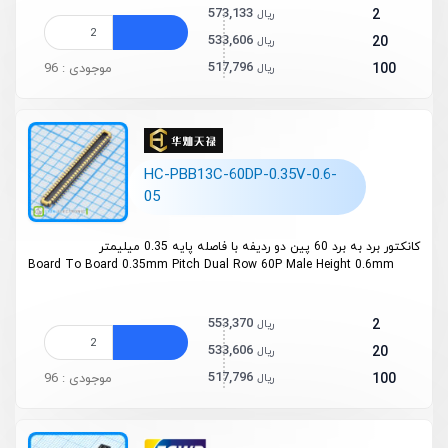
573,133
2
ریال
533,606
20
ریال
517,796
100
موجودی : 96
ریال
HC-PBB13C-60DP-0.35V-0.6-
05
کانکتور برد به برد 60 پین دو ردیفه با فاصله پایه 0.35 میلیمتر
Board To Board 0.35mm Pitch Dual Row 60P Male Height 0.6mm
553,370
2
ریال
533,606
20
ریال
517,796
100
موجودی : 96
ریال