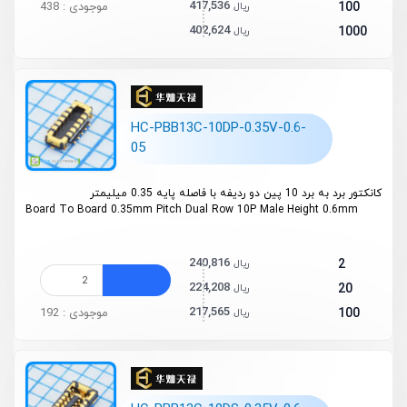
417,536
100
موجودی : 438
ریال
402,624
1000
ریال
HC-PBB13C-10DP-0.35V-0.6-
05
کانکتور برد به برد 10 پین دو ردیفه با فاصله پایه 0.35 میلیمتر
Board To Board 0.35mm Pitch Dual Row 10P Male Height 0.6mm
240,816
2
ریال
224,208
20
ریال
217,565
100
موجودی : 192
ریال