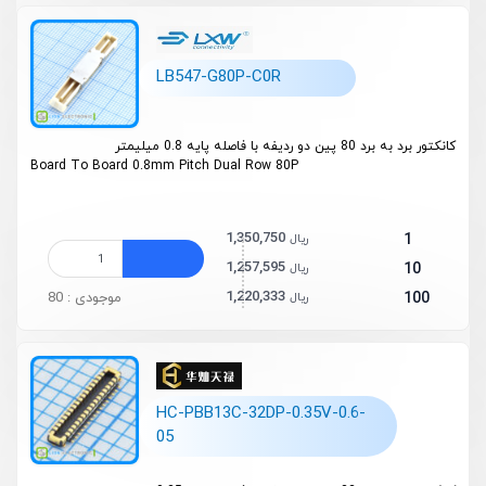
LB547-G80P-C0R
کانکتور برد به برد 80 پین دو ردیفه با فاصله پایه 0.8 میلیمتر
Board To Board 0.8mm Pitch Dual Row 80P
1,350,750
1
ریال
1,257,595
10
ریال
1,220,333
100
موجودی : 80
ریال
HC-PBB13C-32DP-0.35V-0.6-
05