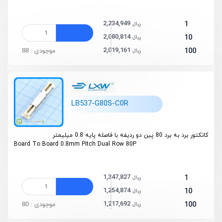
2,234,949
1
ریال
2,080,814
10
ریال
2,019,161
100
موجودی : 88
ریال
LB537-G80S-C0R
کانکتور برد به برد 80 پین دو ردیفه با فاصله پایه 0.8 میلیمتر
Board To Board 0.8mm Pitch Dual Row 80P
1,347,827
1
ریال
1,254,874
10
ریال
1,217,692
100
موجودی : 80
ریال