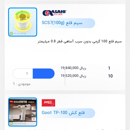
سیم قلع (100g)SCS7
سیم قلع 100 گرمی بدون سرب آساهی قطر 0.8 میلیمتر
19,840,000 ریال
1
19,520,000 ریال
10
موجودی : 1
قلع کش Goot TP-100