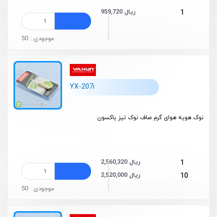
958,720 ریال
1
موجودی : 50
YX-207i
نوک هویه هوای گرم صاف نوک تیز یاکسون
2,560,320 ریال
1
2,520,000 ریال
10
موجودی : 50