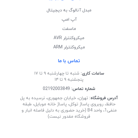
مبدل آنالوگ به دیجیتال
آپ امپ
ماسفت
میکروکنترلر AVR
میکروکنترلر ARM
تماس با ما
ساعات کاری:
شنبه تا چهارشنبه ۹ تا ۱۷
پنجشنبه ۹ تا ۱۴
شماره تماس:
02192003849
آدرس فروشگاه:
تهران، خیابان جمهوری، نرسیده به پل
حافظ، روبروی پاساژ توکل، پاساژ خانه موبایل، طبقه
منفی1، واحد B4 (خرید حضوری به دلیل فاصله انبار و
فروشگاه مقدور نیست)