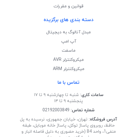
قوانین و مقررات
دسته بندی های برگزیده
مبدل آنالوگ به دیجیتال
آپ امپ
ماسفت
میکروکنترلر AVR
میکروکنترلر ARM
تماس با ما
ساعات کاری:
شنبه تا چهارشنبه ۹ تا ۱۷
پنجشنبه ۹ تا ۱۴
شماره تماس:
02192003849
آدرس فروشگاه:
تهران، خیابان جمهوری، نرسیده به پل
حافظ، روبروی پاساژ توکل، پاساژ خانه موبایل، طبقه
منفی1، واحد B4 (خرید حضوری به دلیل فاصله انبار و