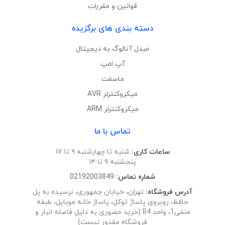
قوانین و مقررات
دسته بندی های برگزیده
مبدل آنالوگ به دیجیتال
آپ امپ
ماسفت
میکروکنترلر AVR
میکروکنترلر ARM
تماس با ما
ساعات کاری:
شنبه تا چهارشنبه ۹ تا ۱۷
پنجشنبه ۹ تا ۱۴
شماره تماس:
02192003849
آدرس فروشگاه:
تهران، خیابان جمهوری، نرسیده به پل
حافظ، روبروی پاساژ توکل، پاساژ خانه موبایل، طبقه
منفی1، واحد B4 (خرید حضوری به دلیل فاصله انبار و
فروشگاه مقدور نیست)