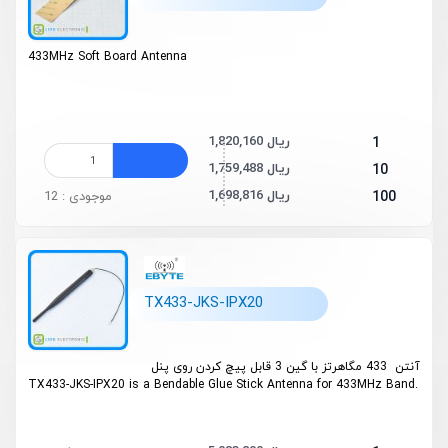
433MHz Soft Board Antenna
1,820,160 ریال
1
1,759,488 ریال
10
1,698,816 ریال
100
موجودی : 12
TX433-JKS-IPX20
آنتن 433 مگاهرتز با گین 3 قابل پیچ کردن روی پنل
TX433-JKS-IPX20 is a Bendable Glue Stick Antenna for 433MHz Band.