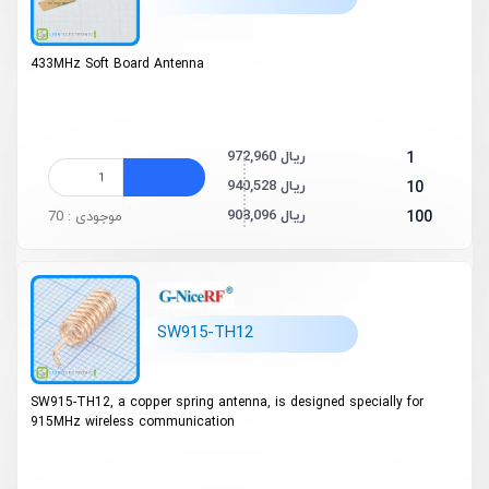
433MHz Soft Board Antenna
972,960 ریال
1
940,528 ریال
10
908,096 ریال
100
موجودی : 70
SW915-TH12
SW915-TH12, a copper spring antenna, is designed specially for
915MHz wireless communication