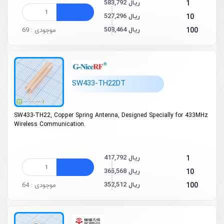
583,792 ریال
1
527,296 ریال
10
508,464 ریال
100
موجودی : 69
SW433-TH22DT
SW433-TH22, Copper Spring Antenna, Designed Specially for 433MHz
Wireless Communication.
417,792 ریال
1
365,568 ریال
10
352,512 ریال
100
موجودی : 64