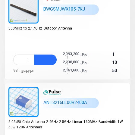
BWGSMJWX105-7KJ
800MHz to 2.17GHz Outdoor Antenna
2,393,200 ریال
1
2,238,800 ریال
10
2,161,600 ریال
50
موجودی : 98
ANT3216LL00R2400A
5.05dBi Chip Antenna 2.4GHz-2.5GHz Linear 160MHz Bandwidth 1W
50Ω 1206 Antennas