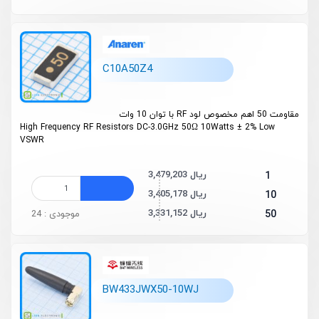
C10A50Z4
مقاومت 50 اهم مخصوص لود RF با توان 10 وات
High Frequency RF Resistors DC-3.0GHz 50Ω 10Watts
±
2%
Low
VSWR
3,479,203 ریال
1
3,405,178 ریال
10
3,331,152 ریال
50
موجودی : 24
BW433JWX50-10WJ