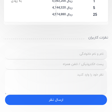
5,083,200 ریال
به زودی
1
4,744,320 ریال
5
4,574,880 ریال
25
نظرات کاربران
ارسال نظر