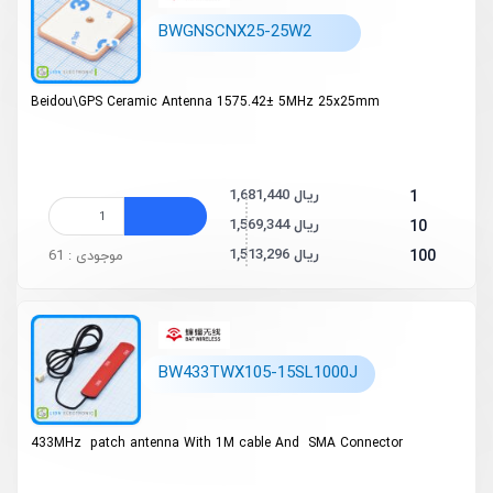
BWGNSCNX25-25W2
Beidou\GPS Ceramic Antenna
1575.42
±
5MHz 25x25mm
1,681,440 ریال
1
1,569,344 ریال
10
1,513,296 ریال
100
موجودی : 61
BW433TWX105-15SL1000J
433MHz patch antenna With 1M cable And SMA Connector