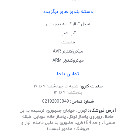
دسته بندی های برگزیده
مبدل آنالوگ به دیجیتال
آپ امپ
ماسفت
میکروکنترلر AVR
میکروکنترلر ARM
تماس با ما
ساعات کاری:
شنبه تا چهارشنبه ۹ تا ۱۷
پنجشنبه ۹ تا ۱۴
شماره تماس:
02192003849
آدرس فروشگاه:
تهران، خیابان جمهوری، نرسیده به پل
حافظ، روبروی پاساژ توکل، پاساژ خانه موبایل، طبقه
منفی1، واحد B4 (خرید حضوری به دلیل فاصله انبار و
فروشگاه مقدور نیست)