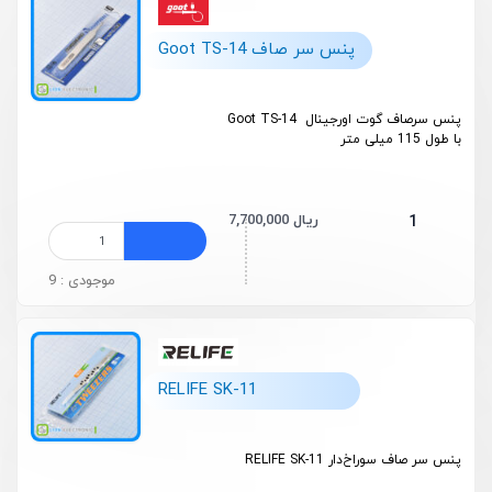
پنس سر صاف Goot TS-14
پنس سرصاف گوت اورجینال Goot TS-14
با طول 115 میلی متر
7,700,000 ریال
1
موجودی : 9
RELIFE SK-11
پنس سر صاف سوراخ‌دار RELIFE SK-11