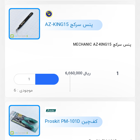
پنس سرکج AZ-KING15
پنس سرکج MECHANIC AZ-KING15
6,660,000 ریال
1
موجودی : 6
کف‌چین Proskit PM-101D