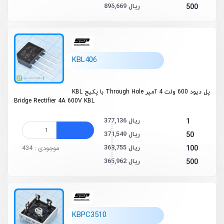
896,669 ریال
500
KBL406
پل دیود 600 ولت 4 آمپر Through Hole با پکیج KBL
Bridge Rectifier 4A 600V KBL
377,136 ریال
1
371,549 ریال
50
368,755 ریال
100
موجودی : 434
365,962 ریال
500
KBPC3510