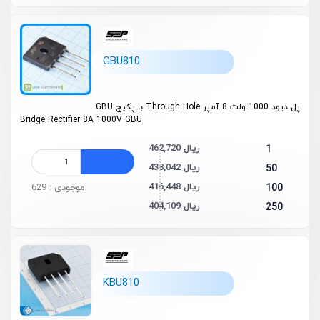
GBU810
پل دیود 1000 ولت 8 آمپر Through Hole با پکیج GBU
Bridge Rectifier 8A 1000V GBU
462,720 ریال
1
438,042 ریال
50
416,448 ریال
100
موجودی : 629
404,109 ریال
250
KBU810