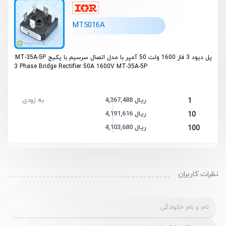
MT5016A
پل دیود 3 فاز 1600 ولت 50 آمپر با مدل اتصال سرسیم با پکیج MT-35A-5P
3 Phase Bridge Rectifier 50A 1600V MT-35A-5P
4,367,488 ریال
به زودی
1
4,191,616 ریال
10
4,103,680 ریال
100
نظرات کاربران