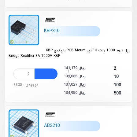
KBP310
پل دیود 1000 ولت 3 آمپر PCB Mount با پکیج KBP
Bridge Rectifier 3A 1000V KBP
141,179 ریال
2
138,065 ریال
10
137,027 ریال
100
موجودی : 3305
134,950 ریال
500
ABS210