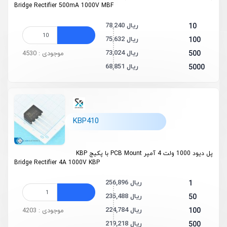
Bridge Rectifier 500mA 1000V MBF
78,240 ریال
10
75,632 ریال
100
73,024 ریال
500
موجودی : 4530
68,851 ریال
5000
KBP410
پل دیود 1000 ولت 4 آمپر PCB Mount با پکیج KBP
Bridge Rectifier 4A 1000V KBP
256,896 ریال
1
235,488 ریال
50
224,784 ریال
100
موجودی : 4203
219,218 ریال
500