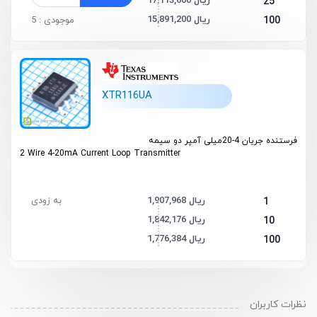
17,113,600 ریال
25
15,891,200 ریال
100
موجودی : 5
XTR116UA
فرستنده جریان 4-20میلی آمپر دو سیمه
2 Wire 4-20mA Current Loop Transmitter
1,907,968 ریال
به زودی
1
1,842,176 ریال
10
1,776,384 ریال
100
نظرات کاربران