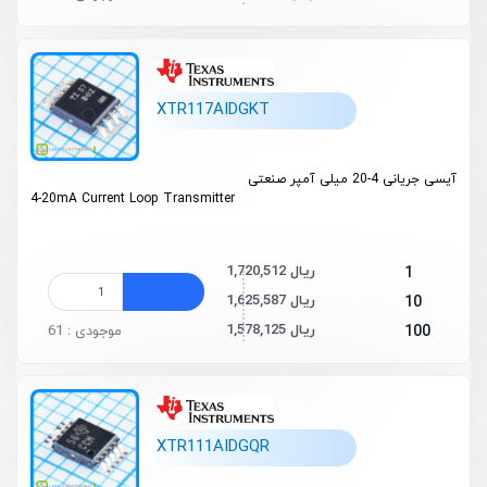
XTR117AIDGKT
آیسی جریانی 4-20 میلی آمپر صنعتی
4-20mA Current Loop Transmitter
1,720,512 ریال
1
1,625,587 ریال
10
1,578,125 ریال
100
موجودی : 61
XTR111AIDGQR