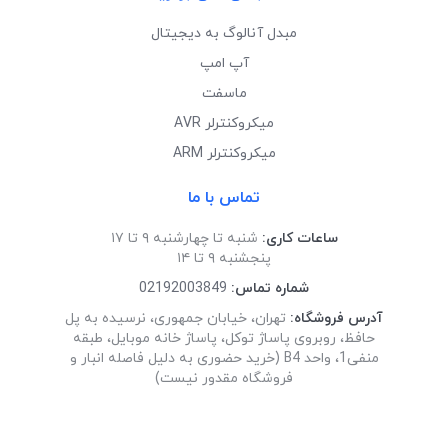
مبدل آنالوگ به دیجیتال
آپ امپ
ماسفت
میکروکنترلر AVR
میکروکنترلر ARM
تماس با ما
ساعات کاری:
شنبه تا چهارشنبه ۹ تا ۱۷
پنجشنبه ۹ تا ۱۴
شماره تماس:
02192003849
آدرس فروشگاه:
تهران، خیابان جمهوری، نرسیده به پل
حافظ، روبروی پاساژ توکل، پاساژ خانه موبایل، طبقه
منفی1، واحد B4 (خرید حضوری به دلیل فاصله انبار و
فروشگاه مقدور نیست)