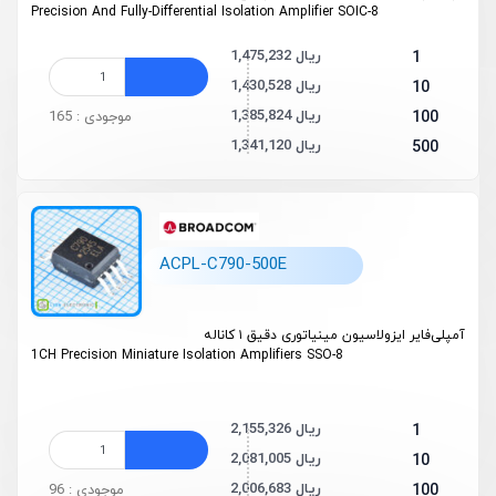
Precision And Fully-Differential Isolation Amplifier SOIC-8
1,475,232 ریال
1
1,430,528 ریال
10
1,385,824 ریال
100
موجودی : 165
1,341,120 ریال
500
ACPL-C790-500E
آمپلی‌فایر ایزولاسیون مینیاتوری دقیق ۱ کاناله
1CH Precision Miniature Isolation Amplifiers SSO-8
2,155,326 ریال
1
2,081,005 ریال
10
2,006,683 ریال
100
موجودی : 96