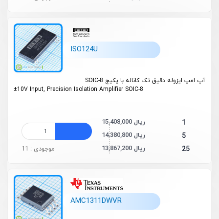
ISO124U
آپ امپ ایزوله دقیق تک کاناله با پکیج SOIC-8
±10V Input, Precision Isolation Amplifier SOIC-8
15,408,000 ریال
1
14,380,800 ریال
5
13,867,200 ریال
25
موجودی : 11
AMC1311DWVR