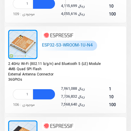
4,115,699 ریال
10
4,055,616 ریال
100
موجودی : 109
ESP32-S3-WROOM-1U-N4
2.4GHz Wi-Fi (802.11 b/g/n) and Bluetooth
5 (LE) Module
4MB Quad SPI Flash
External Antenna Connector
36GPIOs
7,961,088 ریال
1
7,736,832 ریال
10
7,568,640 ریال
100
موجودی : 106