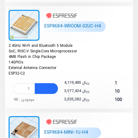
ESP8684-WROOM-02UC-H4
2.4GHz Wi-Fi and Bluetooth 5 Module
SoC, RISC-V Single-Core Microprocessor
4MB Flash in Chip Package
14GPIOs
External Antenna Connector
ESP32-C2
4,119,485 ریال
1
3,977,434 ریال
10
3,835,382 ریال
100
موجودی : 98
ESP8684-MINI-1U-H4