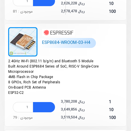
2,626,228 ریال
10
2,578,478 ریال
100
موجودی : 81
ESP8684-WROOM-03-H4
2.4GHz Wi-Fi (802.11 b/g/n) and Bluetooth 5 Module
Built Around ESP8684 Series of SoC, RISC-V Single-Core
Microprocessor
4MB Flash in Chip Package
8 GPIOs, Rich Set of Peripherals
On-Board PCB Antenna
ESP32-C2
3,780,208 ریال
1
3,649,856 ریال
10
3,519,504 ریال
100
موجودی : 79