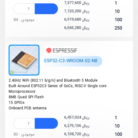
7,377,600 ریال
1
7,123,200 ریال
10
6,919,680 ریال
100
موجودی : 84
6,665,280 ریال
250
ESP32-C3-WROOM-02-N8
2.4GHz Wi­Fi (802.11 b/g/n) and Bluetooth 5 Module
Built Around ESP32­C3 Series of SoCs, RISC­-V Single ­core
Microprocessor
8MB Quad SPI Flash
15 GPIOs
On­board PCB antenna
6,457,024 ریال
1
6,275,136 ریال
10
6,138,720 ریال
100
موجودی : 83