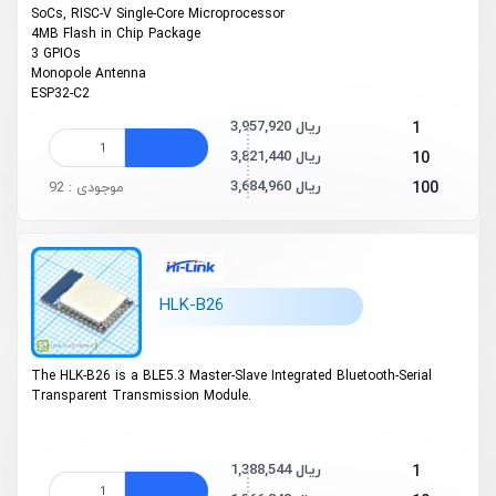
SoCs, RISC-V Single-Core Microprocessor
4MB Flash in Chip Package
3 GPIOs
Monopole Antenna
ESP32-C2
3,957,920 ریال
1
3,821,440 ریال
10
3,684,960 ریال
100
موجودی : 92
HLK-B26
The HLK-B26 is a BLE5.3 Master-Slave Integrated Bluetooth-Serial
Transparent Transmission Module.
1,388,544 ریال
1