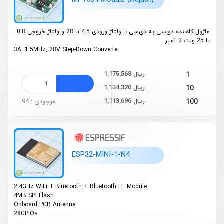
MP1584 Module (Adjust)
ماژول کاهنده دی‌سی به دی‌سی با ولتاژ ورودی 4.5 تا 28 و ولتاژ خروجی 0.8
تا 25 ولت 3 آمپر
3A, 1.5MHz, 28V Step-Down Converter
1,175,568 ریال
1
1,134,320 ریال
10
1,113,696 ریال
100
موجودی : 94
ESP32-MINI-1-N4
2.4GHz Wi­Fi + Bluetooth
+ Bluetooth LE Module
4MB SPI Flash
On­board PCB Antenna
28GPIOs