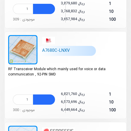
3,879,680 ریال
1
3,768,832 ریال
10
3,657,984 ریال
100
موجودی : 309
A7680C-LNXV
RF Transceiver Module which mainly used for voice or data
communication , 92-PIN SMD
6,821,760 ریال
1
6,573,696 ریال
10
6,449,664 ریال
100
موجودی : 300