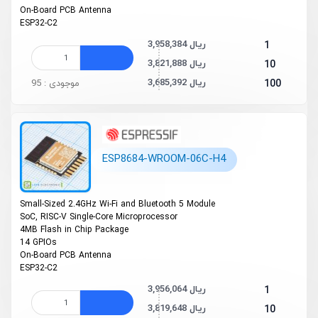
On-Board PCB Antenna
ESP32-C2
3,958,384 ریال
1
3,821,888 ریال
10
3,685,392 ریال
100
موجودی : 95
ESP8684-WROOM-06C-H4
Small-Sized 2.4GHz Wi-Fi and Bluetooth 5 Module
SoC, RISC-V Single-Core Microprocessor
4MB Flash in Chip Package
14 GPIOs
On-Board PCB Antenna
ESP32-C2
3,956,064 ریال
1
3,819,648 ریال
10