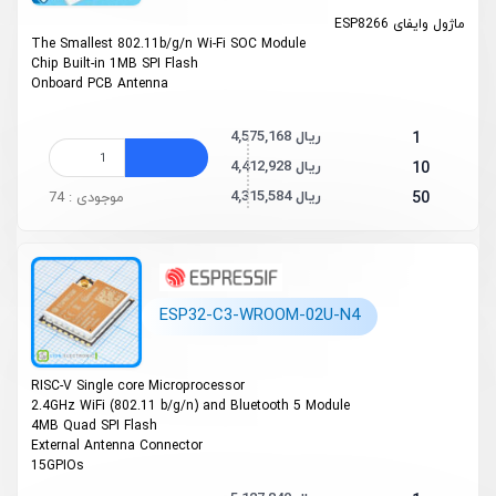
ماژول وایفای ESP8266
The Smallest 802.11b/g/n Wi-Fi SOC Module
Chip Built-in 1MB SPI Flash
On­board PCB Antenna
4,575,168 ریال
1
4,412,928 ریال
10
4,315,584 ریال
50
موجودی : 74
ESP32-C3-WROOM-02U-N4
RISC­-V Single ­core Microprocessor
2.4GHz Wi­Fi (802.11 b/g/n) and Bluetooth 5 Module
4MB Quad SPI Flash
External Antenna Connector
15GPIOs