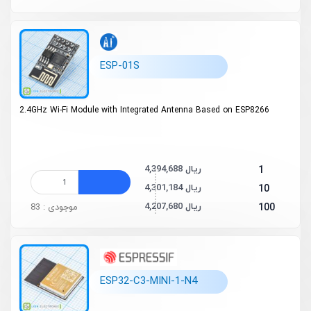
ESP-01S
2.4GHz Wi-Fi Module with Integrated Antenna Based on ESP8266
4,394,688 ریال
1
4,301,184 ریال
10
4,207,680 ریال
100
موجودی : 83
ESP32-C3-MINI-1-N4