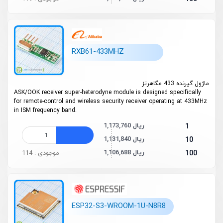
RXB61-433MHZ
ماژول گیرنده 433 مگاهرتز
ASK/OOK receiver super-heterodyne module is designed specifically
for remote-control and wireless security receiver operating at 433MHz
in ISM frequency band.
1,173,760 ریال
1
1,131,840 ریال
10
1,106,688 ریال
100
موجودی : 114
ESP32-S3-WROOM-1U-N8R8