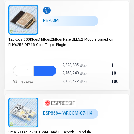
PB-03M
125Kbps,500Kbps,1Mbps,2Mbps Rate BLE5.2 Module Based on
PHY6252 DIP-18 Gold Finger Plugin
2,823,835 ریال
1
2,753,740 ریال
10
2,703,672 ریال
100
موجودی : 92
ESP8684-WROOM-07-H4
Small-Sized 2.4GHz Wi-Fi and Bluetooth 5 Module