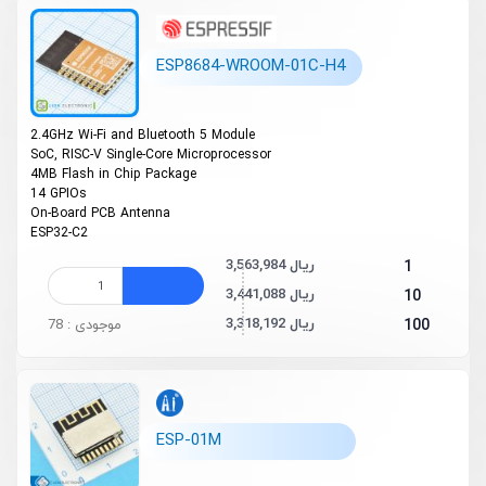
ESP8684-WROOM-01C-H4
2.4GHz Wi-Fi and Bluetooth 5 Module
SoC, RISC-V Single-Core Microprocessor
4MB Flash in Chip Package
14 GPIOs
On-Board PCB Antenna
ESP32-C2
3,563,984 ریال
1
3,441,088 ریال
10
3,318,192 ریال
100
موجودی : 78
ESP-01M