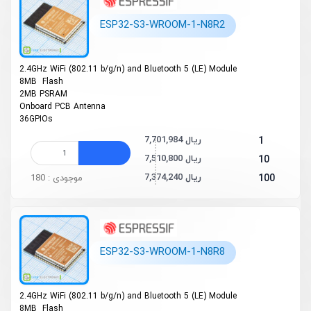
ESP32-S3-WROOM-1-N8R2
2.4GHz Wi­Fi (802.11 b/g/n) and Bluetooth 5 (LE) Module
8MB Flash
2MB PSRAM
On­board PCB Antenna
36GPIOs
7,701,984 ریال
1
7,510,800 ریال
10
7,374,240 ریال
100
موجودی : 180
ESP32-S3-WROOM-1-N8R8
2.4GHz Wi­Fi (802.11 b/g/n) and Bluetooth 5 (LE) Module
8MB Flash