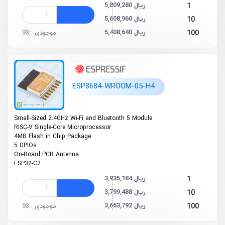
5,809,280 ریال
1
5,608,960 ریال
10
5,408,640 ریال
100
موجودی : 93
ESP8684-WROOM-05-H4
Small-Sized 2.4GHz Wi-Fi and Bluetooth 5 Module
RISC-V Single-Core Microprocessor
4MB Flash in Chip Package
5 GPIOs
On-Board PCB Antenna
ESP32-C2
3,935,184 ریال
1
3,799,488 ریال
10
3,663,792 ریال
100
موجودی : 93