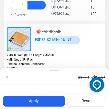
5,127,840 ریال
1
5,051,872 ریال
10
4,975,904 ریال
100
موجودی : 70
ESP32-S2-MINI-1U-N4
2.4GHz Wi­Fi (802.11 b/g/n) Module
4MB Quad SPI Flash
External Antenna Connector
37 GPIOs
5,865,815 ریال
1
فیلترهای جستجو
✕
6,047,232 ریال
5,752,283 ریال
10
موجودی : 68
5,930,189 ریال
5,676,595 ریال
25
0
0
خانه
محصولات
5,852,160 ریال
سبد خرید
واردات
حساب کاربری
Apply
Reset
فیلترهای جستجو