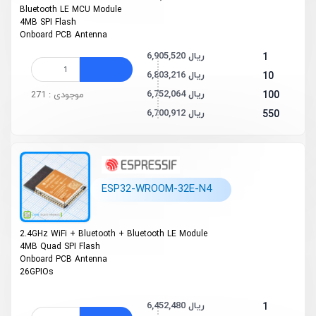
Bluetooth LE MCU Module
4MB SPI Flash
On­board PCB Antenna
6,905,520 ریال
1
6,803,216 ریال
10
6,752,064 ریال
100
موجودی : 271
6,700,912 ریال
550
ESP32-WROOM-32E-N4
2.4GHz Wi­Fi + Bluetooth + Bluetooth LE Module
4MB Quad SPI Flash
On­board PCB Antenna
26GPIOs
6,452,480 ریال
1