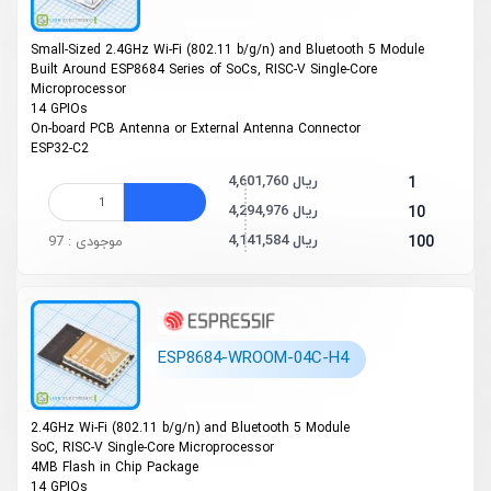
Small-Sized 2.4GHz Wi-Fi (802.11 b/g/n) and Bluetooth 5 Module
Built Around ESP8684 Series of SoCs, RISC-V Single-Core
Microprocessor
14 GPIOs
On-board PCB Antenna or External Antenna Connector
ESP32-C2
4,601,760 ریال
1
4,294,976 ریال
10
4,141,584 ریال
100
موجودی : 97
ESP8684-WROOM-04C-H4
2.4GHz Wi-Fi (802.11 b/g/n) and Bluetooth 5 Module
SoC, RISC-V Single-Core Microprocessor
4MB Flash in Chip Package
14 GPIOs