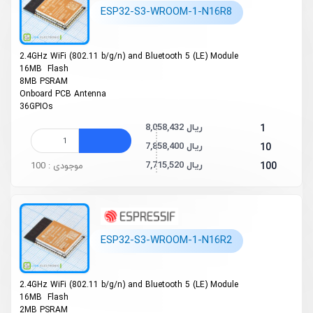
ESP32-S3-WROOM-1-N16R8
2.4GHz Wi­Fi (802.11 b/g/n) and Bluetooth 5 (LE) Module
16MB Flash
8MB PSRAM
On­board PCB Antenna
36GPIOs
8,058,432 ریال
1
7,858,400 ریال
10
7,715,520 ریال
100
موجودی : 100
ESP32-S3-WROOM-1-N16R2
2.4GHz Wi­Fi (802.11 b/g/n) and Bluetooth 5 (LE) Module
16MB Flash
2MB PSRAM