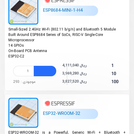
ESP8684-MINI-1-H4
Small-Sized 2.4GHz Wi-Fi (802.11 b/g/n) and Bluetooth 5 Module
Built Around ESP8684 Series of SoCs, RISC-V Single-Core
Microprocessor
14 GPIOs
On-Board PCB Antenna
ESP32-C2
4,111,040 ریال
1
3,969,280 ریال
10
3,827,520 ریال
100
موجودی : 293
ESP32-WROOM-32
ESP32-WROOM-32 is a Powerful, Generic Wi-Fi + Bluetooth
+