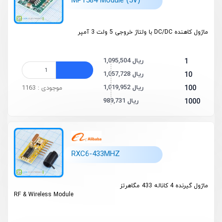
MP1584 Module (5V)
ماژول کاهنده DC/DC با ولتاژ خروجی 5 ولت 3 آمپر
1,095,504 ریال
1
1,057,728 ریال
10
1,019,952 ریال
100
موجودی : 1163
989,731 ریال
1000
RXC6-433MHZ
ماژول گیرنده 4 کاناله 433 مگاهرتز
RF & Wireless Module