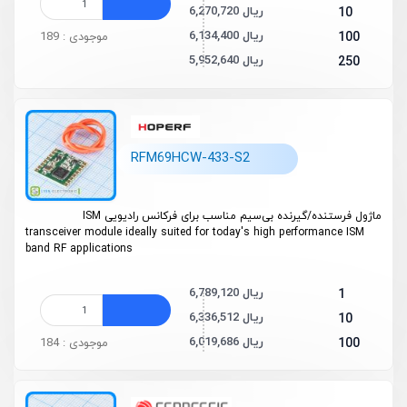
6,270,720 ریال
10
6,134,400 ریال
100
موجودی : 189
5,952,640 ریال
250
RFM69HCW-433-S2
ماژول فرستنده/گیرنده بی‌سیم مناسب برای فرکانس رادیویی ISM
transceiver module ideally suited for today's high performance ISM
band RF applications
6,789,120 ریال
1
6,336,512 ریال
10
6,019,686 ریال
100
موجودی : 184