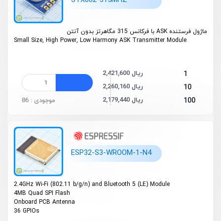
STX882-315MHZ
ماژول فرستنده ASK با فرکانس 315 مگاهرتز بدون آنتن
Small Size, High Power, Low Harmony ASK Transmitter Module
2,421,600 ریال
1
2,260,160 ریال
10
2,179,440 ریال
100
موجودی : 86
ESP32-S3-WROOM-1-N4
2.4GHz Wi-Fi (802.11 b/g/n) and Bluetooth 5 (LE) Module
4MB Quad SPI Flash
On­board PCB Antenna
36 GPIOs