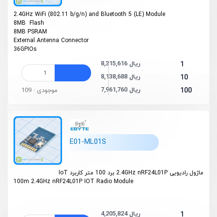
2.4GHz Wi­Fi (802.11 b/g/n) and Bluetooth 5 (LE) Module
8MB Flash
8MB PSRAM
External Antenna Connector
36GPIOs
8,315,616 ریال
1
8,138,688 ریال
10
7,961,760 ریال
100
موجودی : 109
E01-ML01S
ماژول رادیویی 2.4GHz nRF24L01P برد 100 متر کاربرد IoT
100m 2.4GHz nRF24L01P IOT Radio Module
4,205,824 ریال
1