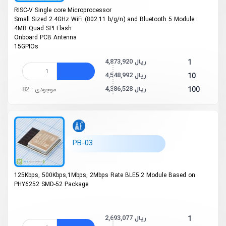
RISC­-V Single ­core Microprocessor
Small­ Sized 2.4GHz Wi­Fi (802.11 b/g/n) and Bluetooth
5 Module
4MB Quad SPI Flash
On­board PCB Antenna
15GPIOs
4,873,920 ریال
1
4,548,992 ریال
10
4,386,528 ریال
100
موجودی : 82
PB-03
125Kbps, 500Kbps,1Mbps, 2Mbps Rate BLE5.2 Module Based on
PHY6252 SMD-52 Package
2,693,077 ریال
1