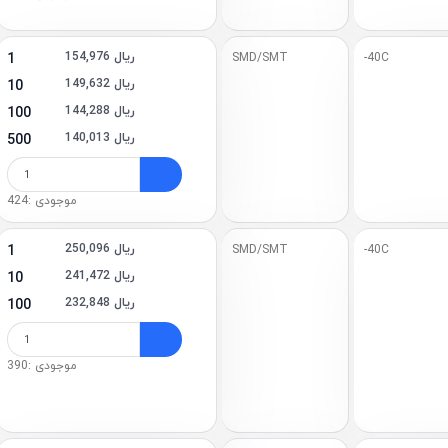
154,976 ریال
1
SMD/SMT
-40C
149,632 ریال
10
144,288 ریال
100
140,013 ریال
500
موجودی :424
250,096 ریال
1
SMD/SMT
-40C
241,472 ریال
10
232,848 ریال
100
موجودی :390