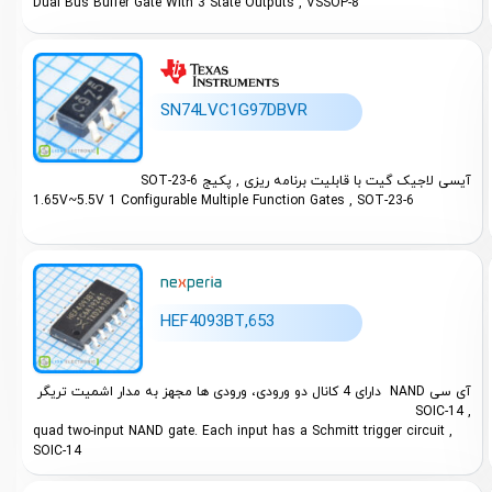
Dual Bus Buffer Gate With 3 State Outputs , VSSOP-8
SN74LVC1G97DBVR
آیسی لاجیک گیت با قابلیت برنامه ریزی , پکیج SOT-23-6
1.65V~5.5V 1 Configurable Multiple Function Gates , SOT-23-6
HEF4093BT,653
آی سی NAND دارای 4 کانال دو ورودی، ورودی ها مجهز به مدار اشمیت تریگر
, SOIC-14
quad two-input NAND gate. Each input has a Schmitt trigger circuit ,
SOIC-14