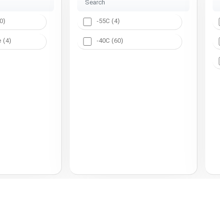
0)
-55C (4)
 (4)
-40C (60)