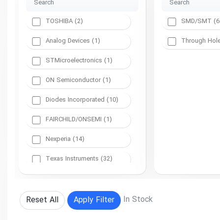
TOSHIBA (2)
SMD/SMT (6
Analog Devices (1)
Through Hole
STMicroelectronics (1)
ON Semiconductor (1)
Diodes Incorporated (10)
FAIRCHILD/ONSEMI (1)
Nexperia (14)
Texas Instruments (32)
MDD (1)
UMW (1)
In Stock
Reset All
Apply Filter