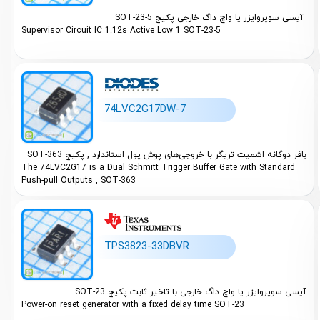
SOT-23-5 آیسی سوپروایزر یا واچ داگ خارجی پکیج
Supervisor Circuit IC 1.12s Active Low 1 SOT-23-5
74LVC2G17DW-7
بافر دوگانه اشمیت تریگر با خروجی‌های پوش‌ پول استاندارد , پکیج SOT-363
The 74LVC2G17 is a Dual Schmitt Trigger Buffer Gate with Standard
Push-pull Outputs , SOT-363
TPS3823-33DBVR
آیسی سوپروایزر یا واچ داگ خارجی با تاخیر ثابت پکیج SOT-23
Power-on reset generator with a fixed delay time SOT-23