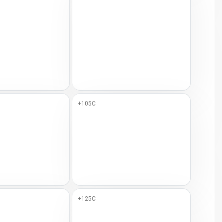
+105C
+125C