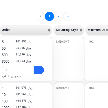
«
1
2
»
Order
Mounting Style
Minimum Oper
101,856 ریال
5
SMD/SMT
-40C
95,066 ریال
50
91,670 ریال
500
88,954 ریال
3000
موجودی :2,439
501,078 ریال
1
SMD/SMT
-40C
481,168 ریال
10
464,576 ریال
100
447,984 ریال