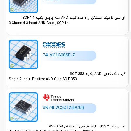
آی سی لاجیک متشکل از 3 عدد گیت
AND
سه ورودی پکیج SOP-14
3-Channel 3-Input AND Gate , SOP-14
74LVC1G08SE-7
گیت تک کانال AND پکیج SOT-353
Single 2 Input Positive AND Gate SOT-353
SN74LVC2G125DCUR
آیسی بافر 2 کانال دارای خروجی 3 حالته , VSSOP-8