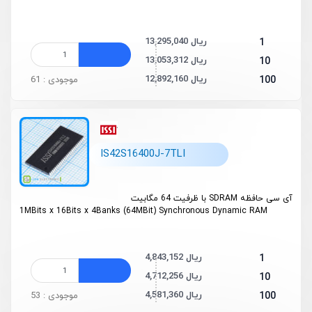
13,295,040 ریال
1
13,053,312 ریال
10
12,892,160 ریال
100
موجودی : 61
IS42S16400J-7TLI
آی سی حافظه
SDRAM
با ظرفیت 64 مگابیت
1MBits x 16Bits x 4Banks (64MBit) Synchronous Dynamic RAM
4,843,152 ریال
1
4,712,256 ریال
10
4,581,360 ریال
100
موجودی : 53