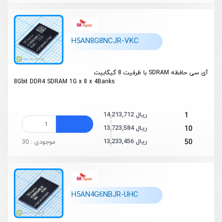
H5AN8G8NCJR-VKC
آی سی حافظه SDRAM با ظرفیت 8 گیگابیت
8Gbit DDR4 SDRAM 1G x 8 x 4Banks
14,213,712 ریال
1
13,723,584 ریال
10
13,233,456 ریال
50
موجودی : 30
H5AN4G6NBJR-UHC