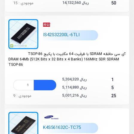
14,132,560 ریال
50
موجودی : 15
IS42S32200L-6TLI
آی سی حافظه SDRAM با ظرفیت 64 مگابیت با پکیج TSOP-86
DRAM 64Mb (
512K Bits x 32 Bits x 4 Banks
) 166MHz SDR SDRAM
TSOP-86
5,304,320 ریال
1
5,114,880 ریال
5
5,001,216 ریال
25
موجودی : 9
K4S561632C-TC75