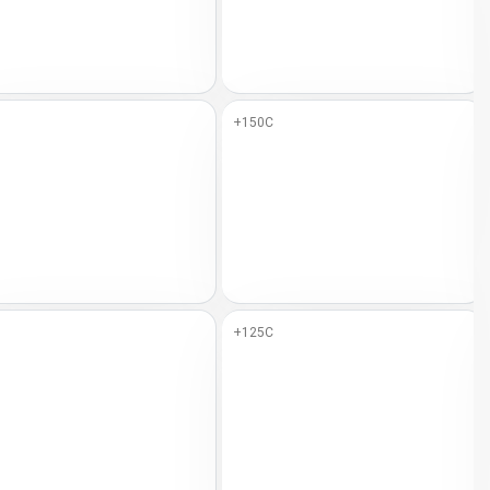
+150C
+125C