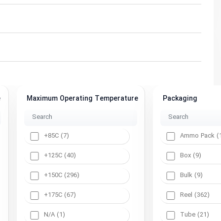
e
Maximum Operating Temperature
Packaging
+85C (7)
Ammo Pack (
+125C (40)
Box (9)
+150C (296)
Bulk (9)
+175C (67)
Reel (362)
N/A (1)
Tube (21)