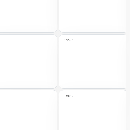
+125C
+150C