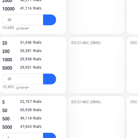
42,371 Rials
2000
1)
41,116 Rials
10000
 (1)
موجودی :10,680
1)
31,046 Rials
20
DO-214AC (SMA)
-55C
1)
30,381 Rials
200
(1)
29,938 Rials
1000
29,051 Rials
5000
(1)
موجودی :10,493
52,757 Rials
5
DO-214AC (SMA)
-55C
50,938 Rials
50
49,118 Rials
500
47,663 Rials
5000