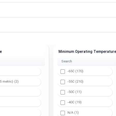
e
Minimum Operating Temperatur
-65C (170)
 metric) (2)
-55C (210)
-50C (11)
-40C (19)
N/A (1)