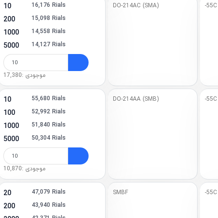
16,176 Rials
10
DO-214AC (SMA)
-55C
 (7)
15,098 Rials
200
14,558 Rials
1000
 (1)
14,127 Rials
5000
(2)
6L (1)
موجودی :17,380
(1)
55,680 Rials
10
DO-214AA (SMB)
-55C
52,992 Rials
100
3 (1)
51,840 Rials
1000
6 (1)
50,304 Rials
5000
 (3)
موجودی :10,870
 (10)
AC (1)
47,079 Rials
20
SMBF
-55C
43,940 Rials
200
2L (1)