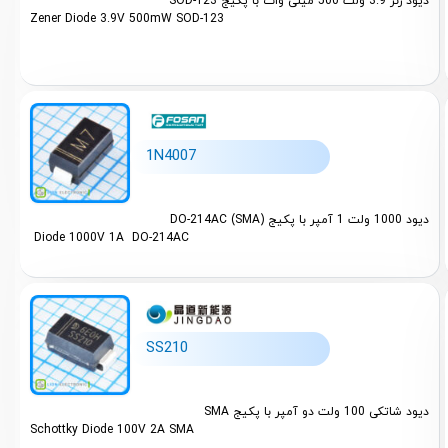
دیود زنر 3.9 ولت 500 میلی وات با پکیج SOD-123
SUNMATE Elec (6)
MQFN-6 (
Zener Diode 3.9V 500mW SOD-123
YONGYUTAI (10)
MT-35A (
Slkor (2)
PowerDI-
GOODWORK (6)
POWERDI
1N4007
YFW (1)
PowerDI5
PANJIT International (8)
SC-59-3 
دیود 1000 ولت 1 آمپر با پکیج DO-214AC (SMA)
Diode 1000V 1A DO-214AC
WILLSEMI (1)
SC-70-3 
MHCXHM (1)
SC70-6 (
MSKSEMI (4)
SC70-5L 
SS210
FOSAN (2)
SC-74 (1
Kefan Micro Semiconductor (6)
SMAF (4
دیود شاتکی 100 ولت دو آمپر با پکیج SMA
Schottky Diode 100V 2A SMA