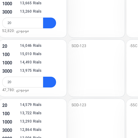
13,665 Rials
1000
-2 (4)
13,260 Rials
3000
)
موجودی :52,820
16,046 Rials
20
SOD-123
-55C
15,010 Rials
100
14,493 Rials
1000
13,975 Rials
3000
موجودی :47,780
14,579 Rials
20
SOD-123
-55C
13,722 Rials
100
13,293 Rials
1000
 (SOD-80, DO-213AA) (34)
12,864 Rials
3000