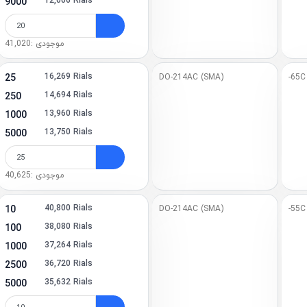
12,006 Rials
9000
1)
1)
موجودی :41,020
123-2 (6)
16,269 Rials
25
DO-214AC (SMA)
-65C
-5 (1)
14,694 Rials
250
13,960 Rials
1000
-3 (4)
13,750 Rials
5000
(1)
(1)
موجودی :40,625
1)
40,800 Rials
10
DO-214AC (SMA)
-55C
(1)
38,080 Rials
100
37,264 Rials
1000
)
36,720 Rials
2500
)
35,632 Rials
5000