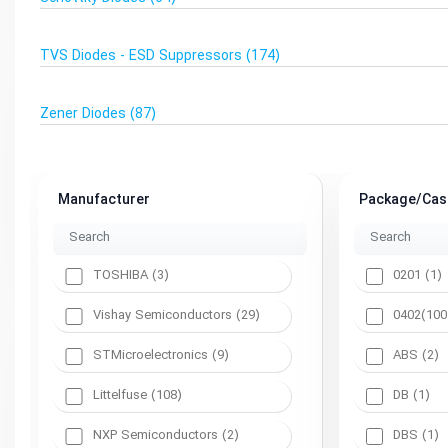
TVS Diodes - ESD Suppressors
(174)
Zener Diodes
(87)
Manufacturer
Package/Cas
TOSHIBA (3)
0201 (1)
Vishay Semiconductors (29)
0402(1005
STMicroelectronics (9)
ABS (2)
Littelfuse (108)
DB (1)
NXP Semiconductors (2)
DBS (1)