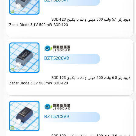
BZT52C5V1
Semtech (7)
DO-219AB
International Rectifier (1)
DPAK (11
دیود زنر 5.1 ولت 500 میلی وات با پکیج SOD-123
Zener Diode 5.1V 500mW SOD-123
Texas Instruments (2)
GBJ (1)
Sanken Electric (1)
GBU (3)
Murata Manufacturing (1)
KBL (1)
BZT52C6V8
Shikues (3)
KBP (3)
دیود زنر 6.8 ولت 500 میلی وات با پکیج SOD-123
MDD (4)
KBPC (2)
Zener Diode 6.8V 500mW SOD-123
Jingdao Microelectronics (61)
KBU (2)
Hottech Semiconductor (19)
MBF (1)
Sino Microelectronics (1)
MBS (1)
BZT52C3V9
KIA Semicon Tech (1)
MiniMelf