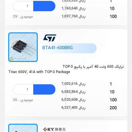
1,823,520 ریال
1
1,760,640 ریال
10
1,697,760 ریال
100
موجودی : 29
BTA41-600BRG
ترایاک 600 ولت 40 آمپر با پکیج TOP-3
Triac 600V, 41A with TOP-3 Package
7,003,616 ریال
1
6,882,864 ریال
10
6,520,608 ریال
100
موجودی : 26
6,327,405 ریال
200