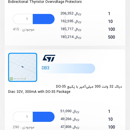
Bidirectional Thyristor Overvoltage Protectors
206,352 ریال
1
192,595 ریال
10
185,717 ریال
100
موجودی : 415
180,214 ریال
500
DB3
دیاک 32 ولت 300 میلی‌آمپر با پکیج DO-35
Diac 32V, 300mA with DO-35 Package
51,090 ریال
1
49,266 ریال
10
47,806 ریال
100
موجودی : 290