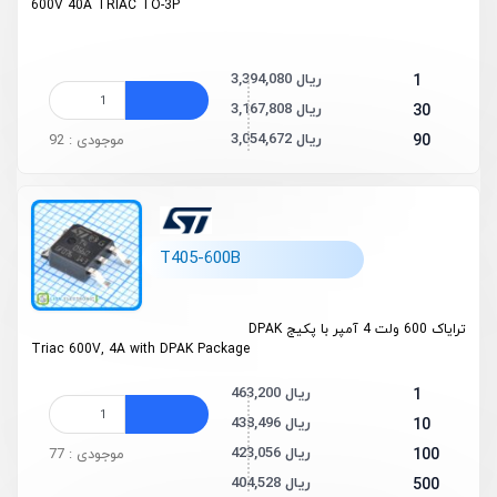
600V 40A TRIAC TO-3P
3,394,080 ریال
1
3,167,808 ریال
30
3,054,672 ریال
90
موجودی : 92
T405-600B
ترایاک 600 ولت 4 آمپر با پکیج DPAK
Triac 600V, 4A with DPAK Package
463,200 ریال
1
438,496 ریال
10
423,056 ریال
100
موجودی : 77
404,528 ریال
500