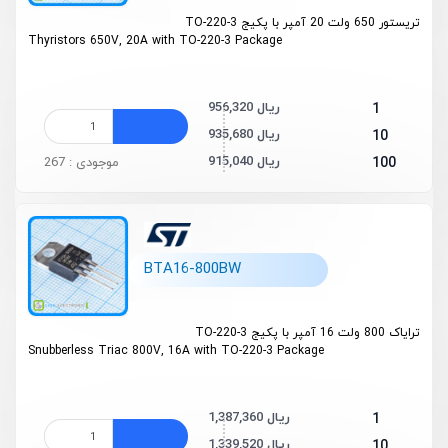
تریستور 650 ولت 20 آمپر با پکیج TO-220-3
Thyristors 650V, 20A with TO-220-3 Package
956,320 ریال
1
935,680 ریال
10
915,040 ریال
100
موجودی : 267
BTA16-800BW
ترایاک 800 ولت 16 آمپر با پکیج TO-220-3
Snubberless
Triac 800V, 16A with TO-220-3 Package
1,387,360 ریال
1
1,339,520 ریال
10