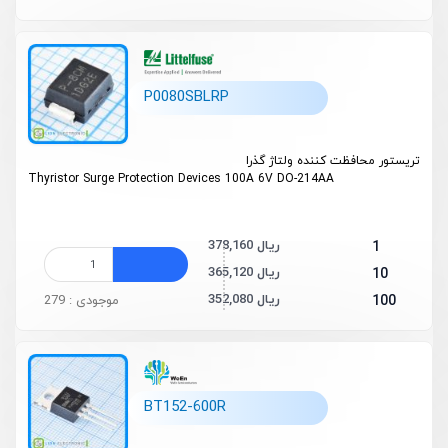
P0080SBLRP
تریستور محافظت کننده ولتاژ گذرا
Thyristor Surge Protection Devices 100A 6V DO-214AA
378,160 ریال
1
365,120 ریال
10
352,080 ریال
100
موجودی : 279
BT152-600R