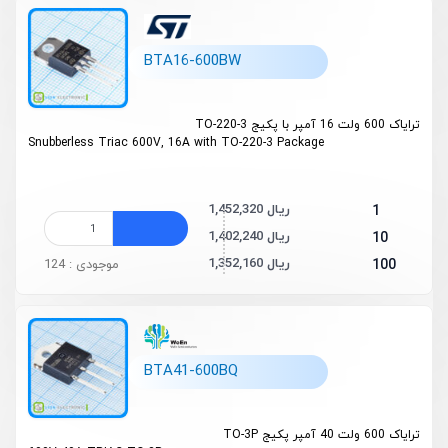
BTA16-600BW
ترایاک 600 ولت 16 آمپر با پکیج TO-220-3
Snubberless
Triac 600V, 16A with TO-220-3 Package
1,452,320 ریال
1
1,402,240 ریال
10
1,352,160 ریال
100
موجودی : 124
BTA41-600BQ
ترایاک 600 ولت 40 آمپر پکیج TO-3P