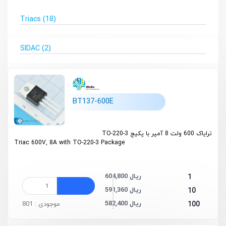
Triacs
(18)
SIDAC
(2)
BT137-600E
ترایاک 600 ولت 8 آمپر با پکیج TO-220-3
Triac 600V, 8A with TO-220-3 Package
604,800 ریال
1
591,360 ریال
10
582,400 ریال
100
موجودی : 801