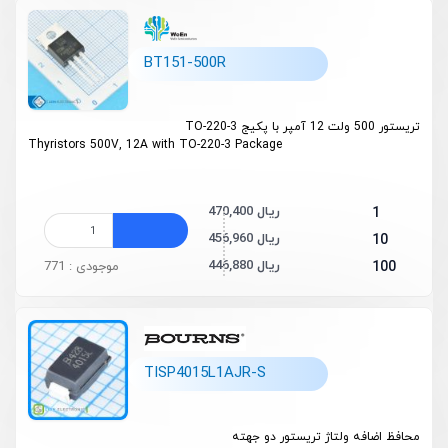
BT151-500R
تریستور 500 ولت 12 آمپر با پکیج TO-220-3
Thyristors 500V, 12A with TO-220-3 Package
470,400 ریال
1
456,960 ریال
10
446,880 ریال
100
موجودی : 771
TISP4015L1AJR-S
محافظ‌ اضافه ولتاژ تریستور دو جهته