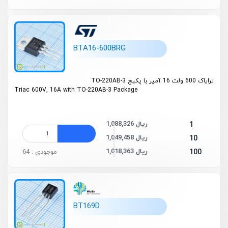
BTA16-600BRG
ترایاک 600 ولت 16 آمپر با پکیج TO-220AB-3
Triac 600V, 16A with TO-220AB-3 Package
1,088,326 ریال
1
1,049,458 ریال
10
1,018,363 ریال
100
موجودی : 64
BT169D