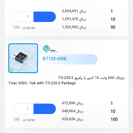
2,064,691 ریال
1
1,991,475 ریال
10
1,932,902 ریال
90
موجودی : 129
BT139-600E
ترایاک 600 ولت 16 آمپر با پکیج TO-220-3
Triac 600V, 16A with TO-220-3 Package
672,896 ریال
1
648,864 ریال
10
629,638 ریال
100
موجودی : 126