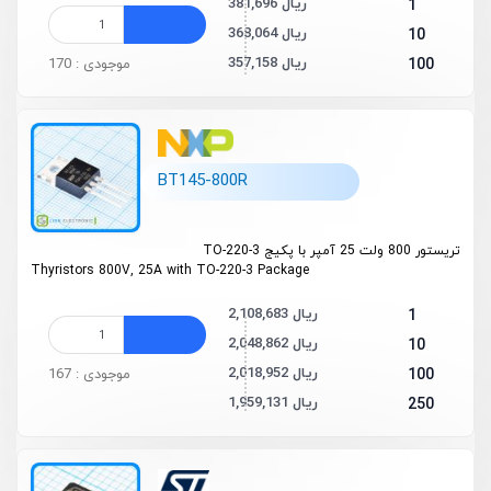
381,696 ریال
1
368,064 ریال
10
357,158 ریال
100
موجودی : 170
BT145-800R
تریستور 800 ولت 25 آمپر با پکیج TO-220-3
Thyristors 800V, 25A with TO-220-3 Package
2,108,683 ریال
1
2,048,862 ریال
10
2,018,952 ریال
100
موجودی : 167
1,959,131 ریال
250