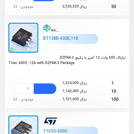
2,326,320 ریال
50
موجودی : 33
BT138B-600E,118
ترایاک 600 ولت 12 آمپر با پکیج D2PAK-3
Triac 600V, 12A with D2PAK-3 Package
1,224,000 ریال
1
1,142,400 ریال
10
1,101,600 ریال
100
موجودی : 32
T1635-600G