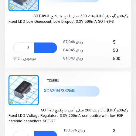
رگولاتور(لُو دراپ) 3.3 ولت 500 میلی آمپر با پکیج SOT-89-3
Fixed LDO
Low Quiescent, Low Dropout
3.3V 500mA SOT-89-3
87,046 ریال
5
84,045 ریال
50
81,043 ریال
500
موجودی : 942
XC6206P332MR
رگولاتور(LDO) 3.3 ولت 200 میلی آمپر با پکیج SOT-23
Fixed LDO Voltage Regulators 3.3V 200mA
compatible with low ESR
ceramic capacitors
SOT-23
150,576 ریال
2