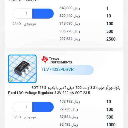
340,800 ریال
1
329,440 ریال
10
318,080 ریال
100
موجودی : 2140
306,720 ریال
500
297,632 ریال
2500
TLV74333PDBVR
رگولاتور(لُو دراپ) 3.3 ولت 300 میلی آمپر با پکیج SOT-23-5
Fixed LDO Voltage Regulator 3.3V 300mA SOT-23-5
108,192 ریال
10
92,736 ریال
100
87,584 ریال
500
موجودی : 1730
82,432 ریال
1000