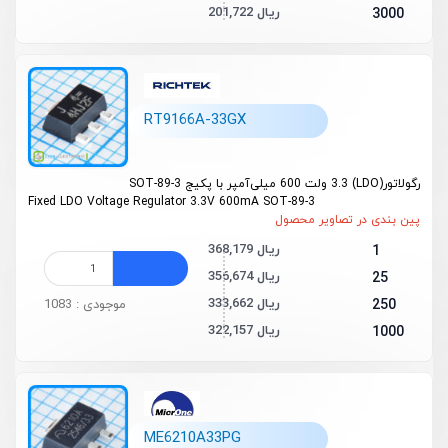
201,722 ریال
3000
RT9166A-33GX
رگولاتور(LDO) 3.3 ولت 600 میلی‌آمپر با پکیج SOT-89-3
Fixed LDO Voltage Regulator 3.3V 600mA SOT-89-3
پین بندی در تصاویر محصول
368,179 ریال
1
356,674 ریال
25
333,662 ریال
250
موجودی : 1083
322,157 ریال
1000
ME6210A33PG