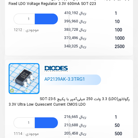
Fixed LDO Voltage Regulator 3.3V 600mA SOT-223
410,192 ریال
1
396,960 ریال
10
383,728 ریال
100
موجودی : 1212
370,496 ریال
1000
349,325 ریال
2500
AP2139AK-3.3TRG1
رگولاتور(LDO) 3.3 ولت 250 میلی‌آمپر با پکیج SOT-23-5
3.3V Ultra Low Quiescent Current CMOS LDO
216,665 ریال
1
210,688 ریال
50
205,458 ریال
500
موجودی : 1114