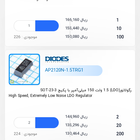
166,160 ریال
1
155,440 ریال
10
150,080 ریال
100
موجودی : 226
AP2120N-1.5TRG1
رگولاتور(LDO) 1.5 ولت 150 میلی‌آمپر با پکیج SOT-23-3
High Speed, Extremely Low Noise LDO Regulator
144,960 ریال
2
135,296 ریال
20
130,464 ریال
200
موجودی : 224