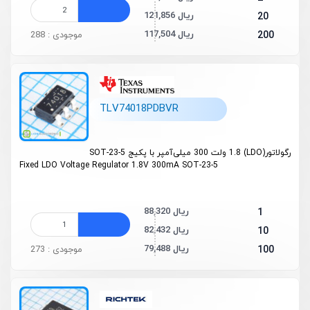
121,856 ریال
20
117,504 ریال
200
موجودی : 288
TLV74018PDBVR
رگولاتور(LDO) 1.8 ولت 300 میلی‌آمپر با پکیج SOT-23-5
Fixed LDO Voltage Regulator 1.8V 300mA SOT-23-5
88,320 ریال
1
82,432 ریال
10
79,488 ریال
100
موجودی : 273