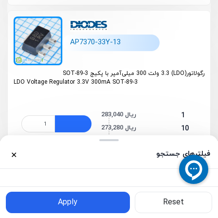
AP7370-33Y-13
رگولاتور(LDO) 3.3 ولت 300 میلی‌آمپر با پکیج SOT-89-3
LDO Voltage Regulator 3.3V 300mA SOT-89-3
283,040 ریال
1
273,280 ریال
10
263,520 ریال
100
موجودی : 200
فیلترهای جستجو
✕
TPS7A0212PDBVR
0
0
خانه
محصولات
سبد خرید
واردات
حساب کاربری
Apply
Reset
فیلترهای جستجو