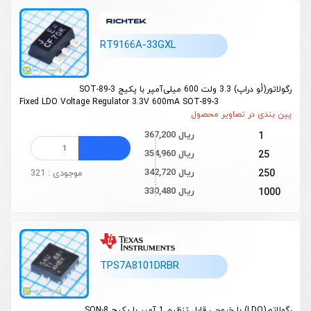
RT9166A-33GXL
رگولاتور(لُو دراپ) 3.3 ولت 600 میلی‌آمپر با پکیج SOT-89-3
Fixed LDO Voltage Regulator 3.3V 600mA SOT-89-3
پین بندی در تصاویر محصول
367,200 ریال
1
354,960 ریال
25
342,720 ریال
250
موجودی : 321
330,480 ریال
1000
TPS7A8101DRBR
رگولاتور(LDO) با خروجی قابل تنظیم 1 آمپر با پکیج SON-8