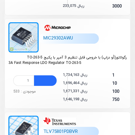
233,075 ریال
3000
MIC29302AWU
رگولاتور(لُو دراپ) با خروجی قابل تنظیم 3 آمپر با پکیج TO-263-5
3A Fast Response LDO Regulator TO-263-5
1,734,163 ریال
1
1,696,464 ریال
10
1,671,331 ریال
100
موجودی : 533
1,646,198 ریال
750
TLV75801PDBVR