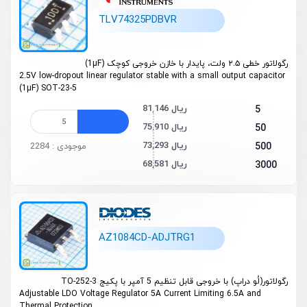
TLV74325PDBVR
رگولاتور خطی ۲.۵ ولت، پایدار با خازن خروجی کوچک (1µF)
2.5V low-dropout linear regulator stable with a small output capacitor
(1µF) SOT-23-5
81,146 ریال
5
75,910 ریال
50
73,293 ریال
500
موجودی : 2284
68,581 ریال
3000
AZ1084CD-ADJTRG1
رگولاتور(لُو دراپ) با خروجی قابل تنظیم 5 آمپر با پکیج TO-252-3
Adjustable LDO Voltage Regulator 5A
Current Limiting 6.5A and
Thermal Protection