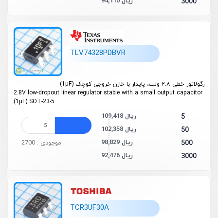
94,110 ریال
3000
TLV74328PDBVR
رگولاتور خطی ۲.۸ ولت، پایدار با خازن خروجی کوچک (1µF)
2.8V low-dropout linear regulator stable with a small output capacitor
(1µF) SOT-23-5
109,418 ریال
5
102,358 ریال
50
98,829 ریال
500
موجودی : 2700
92,476 ریال
3000
TCR3UF30A