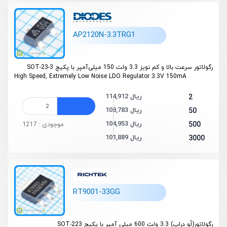
AP2120N-3.3TRG1
رگولاتور سرعت بالا و کم نویز 3.3 ولت 150 میلی‌آمپر با پکیج SOT-23-3
High Speed, Extremely Low Noise LDO Regulator 3.3V 150mA
114,912 ریال
2
108,783 ریال
50
104,953 ریال
500
موجودی : 1217
101,889 ریال
3000
RT9001-33GG
رگولاتور(لُو دراپ) 3.3 ولت 600 میلی آمپر با پکیج SOT-223