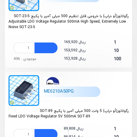
رگولاتور(لُو دراپ) با خروجی قابل تنظیم 500 میلی آمپر با پکیج SOT-23-5
Adjustable LDO Voltage Regulator 500mA High Speed, Extremely Low
Noise SOT-23-5
169,920 ریال
1
158,592 ریال
10
152,928 ریال
100
موجودی : 496
ME6210A50PG
رگولاتور(لُو دراپ) 5 ولت 500 میلی آمپر با پکیج SOT-89
Fixed LDO Voltage Regulator 5V 500mA SOT-89
89,808 ریال
1