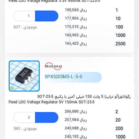
Fixed LDO Voltage Regulator 3.3V 950mA SOT-223-3
190,560 ریال
1
177,856 ریال
10
175,315 ریال
100
موجودی : 637
168,963 ریال
1000
166,422 ریال
2500
SPX5205M5-L-5-0
رگولاتور(لُو دراپ) 5 ولت 150 میلی آمپر با پکیج SOT-23-5
Fixed LDO Voltage Regulator 5V 150mA SOT-23-5
266,880 ریال
2
257,984 ریال
20
249,088 ریال
200
موجودی : 563
240,192 ریال
1000