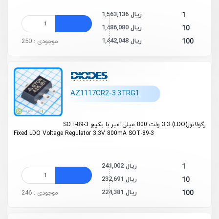
1,563,136 ریال
1
1,486,080 ریال
10
1,442,048 ریال
100
موجودی : 250
AZ1117CR2-3.3TRG1
رگولاتور(LDO) 3.3 ولت 800 میلی‌آمپر با پکیج SOT-89-3
Fixed LDO Voltage Regulator 3.3V 800mA SOT-89-3
241,002 ریال
1
232,691 ریال
10
224,381 ریال
100
موجودی : 246