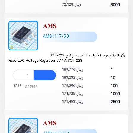
72,128 ریال
3000
AMS1117-5.0
رگولاتور(لُو دراپ) 5 ولت 1 آمپر با پکیج SOT-223
Fixed LDO Voltage Regulator 5V 1A SOT-223
189,776 ریال
1
183,232 ریال
10
179,306 ریال
100
موجودی : 1538
174,725 ریال
1000
171,453 ریال
2500