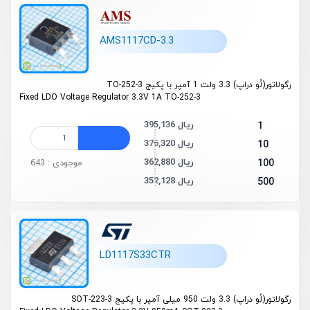
AMS1117CD-3.3
رگولاتور(لُو دراپ) 3.3 ولت 1 آمپر با پکیج 3-TO-252
Fixed LDO Voltage Regulator 3.3V 1A TO-252-3
395,136 ریال
1
376,320 ریال
10
362,880 ریال
100
موجودی : 643
352,128 ریال
500
LD1117S33CTR
رگولاتور(لُو دراپ) 3.3 ولت 950 میلی آمپر با پکیج SOT-223-3