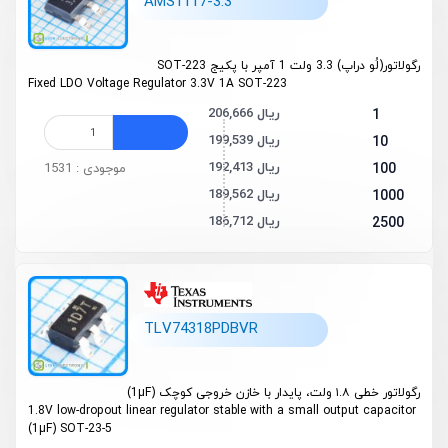
AMS1117-3.3
رگولاتور(لُو دراپ) 3.3 ولت 1 آمپر با پکیج SOT-223
Fixed LDO Voltage Regulator 3.3V 1A SOT-223
206,666 ریال
1
199,539 ریال
10
192,413 ریال
100
موجودی : 1531
189,562 ریال
1000
186,712 ریال
2500
TLV74318PDBVR
رگولاتور خطی ۱.۸ ولت، پایدار با خازن خروجی کوچک (1µF)
1.8V low-dropout linear regulator stable with a small output capacitor
(1µF) SOT-23-5