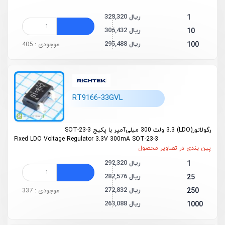
328,320 ریال
1
306,432 ریال
10
295,488 ریال
100
موجودی : 405
RT9166-33GVL
رگولاتور(LDO) 3.3 ولت 300 میلی‌آمپر با پکیج SOT-23-3
Fixed LDO Voltage Regulator 3.3V 300mA SOT-23-3
پین بندی در تصاویر محصول
292,320 ریال
1
282,576 ریال
25
272,832 ریال
250
موجودی : 337
263,088 ریال
1000