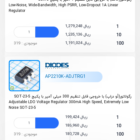
Low-Noise, Wide-Bandwidth, High PSRR, Low-Dropout 1A Linear
Regulator
1,279,248 ریال
1
1,235,136 ریال
10
1,191,024 ریال
100
موجودی : 319
AP2210K-ADJTRG1
رگولاتور(لُو دراپ) با خروجی قابل تنظیم 300 میلی آمپر با پکیج SOT-23-5
Adjustable LDO Voltage Regulator 300mA High Speed, Extremely Low
Noise SOT-23-5
199,424 ریال
1
186,960 ریال
10
180,728 ریال
100
موجودی : 319