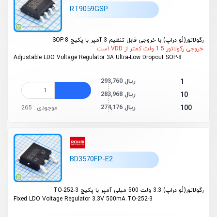
RT9059GSP
رگولاتور(لُو دراپ) با خروجی قابل تنظیم 3 آمپر با پکیج SOP-8
خروجی رگولاتور 1.5 ولت کمتر از VDD است.
Adjustable LDO Voltage Regulator 3A Ultra-Low Dropout SOP-8
293,760 ریال
1
283,968 ریال
10
274,176 ریال
100
موجودی : 265
BD3570FP-E2
رگولاتور(لُو دراپ) 3.3 ولت 500 میلی آمپر با پکیج TO-252-3
Fixed LDO Voltage Regulator 3.3V 500mA TO-252-3