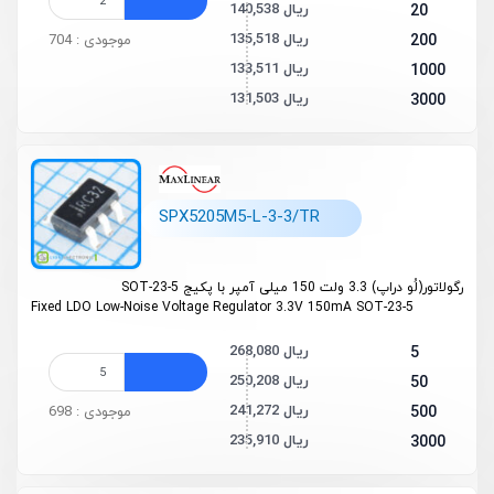
140,538 ریال
20
135,518 ریال
200
موجودی : 704
133,511 ریال
1000
131,503 ریال
3000
SPX5205M5-L-3-3/TR
رگولاتور(لُو دراپ) 3.3 ولت 150 میلی آمپر با پکیج SOT-23-5
Fixed LDO
Low-Noise
Voltage Regulator 3.3V 150mA SOT-23-5
268,080 ریال
5
250,208 ریال
50
241,272 ریال
500
موجودی : 698
235,910 ریال
3000