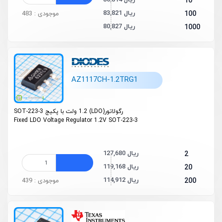
86,814 ریال
10
83,821 ریال
100
موجودی : 483
80,827 ریال
1000
AZ1117CH-1.2TRG1
رگولاتور(LDO) 1.2 ولت با پکیج SOT-223-3
Fixed LDO Voltage Regulator 1.2V SOT-223-3
127,680 ریال
2
119,168 ریال
20
114,912 ریال
200
موجودی : 439