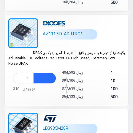
168,264 ریال
500
AZ1117ID-ADJTRG1
رگولاتور(لُو دراپ) با خروجی قابل تنظیم 1 آمپر با پکیج DPAK
Adjustable LDO Voltage Regulator 1A High Speed, Extremely Low
Noise DPAK
404,592 ریال
1
391,106 ریال
10
377,619 ریال
100
موجودی : 310
364,133 ریال
500
LD3985M28R