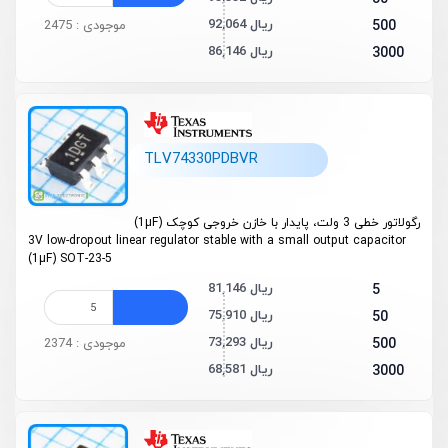
92,064 ریال
500
موجودی : 2475
86,146 ریال
3000
TLV74330PDBVR
رگولاتور خطی 3 ولت، پایدار با خازن خروجی کوچک (1µF)
3V low-dropout linear regulator stable with a small output capacitor
(1µF) SOT-23-5
81,146 ریال
5
75,910 ریال
50
73,293 ریال
500
موجودی : 2374
68,581 ریال
3000