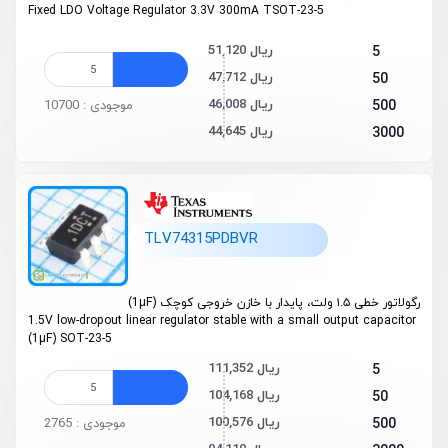
Fixed LDO Voltage Regulator 3.3V 300mA TSOT-23-5
51,120 ریال
5
47,712 ریال
50
46,008 ریال
500
موجودی : 10700
44,645 ریال
3000
TLV74315PDBVR
رگولاتور خطی ۱.۵ ولت، پایدار با خازن خروجی کوچک (1µF)
1.5V low-dropout linear regulator stable with a small output capacitor
(1µF) SOT-23-5
111,352 ریال
5
104,168 ریال
50
100,576 ریال
500
موجودی : 2765