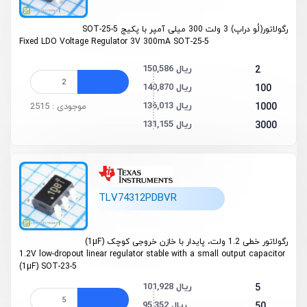
رگولاتور(لُو دراپ) 3 ولت 300 میلی آمپر با پکیج SOT-25-5
Fixed LDO Voltage Regulator 3V 300mA SOT-25-5
150,586 ریال
2
140,870 ریال
100
136,013 ریال
1000
موجودی : 2515
131,155 ریال
3000
TLV74312PDBVR
رگولاتور خطی 1.2 ولت، پایدار با خازن خروجی کوچک (1µF)
1.2V low-dropout linear regulator stable with a small output capacitor
(1µF) SOT-23-5
101,928 ریال
5
95,352 ریال
50