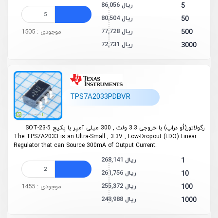
86,056 ریال
5
80,504 ریال
50
77,728 ریال
500
موجودی : 1505
72,731 ریال
3000
TPS7A2033PDBVR
رگولاتور(لُو دراپ) با خروجی 3.3 ولت , 300 میلی آمپر با پکیج SOT-23-5
The TPS7A2033 is an Ultra-Small , 3.3V , Low-Dropout (LDO) Linear
Regulator that can Source 300mA of Output Current.
268,141 ریال
1
261,756 ریال
10
255,372 ریال
100
موجودی : 1455
248,988 ریال
1000