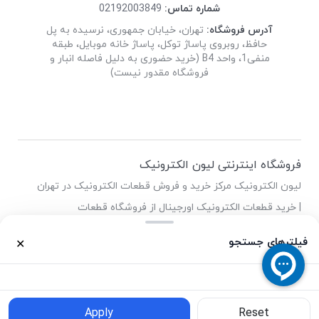
شماره تماس:
02192003849
آدرس فروشگاه:
تهران، خیابان جمهوری، نرسیده به پل
حافظ، روبروی پاساژ توکل، پاساژ خانه موبایل، طبقه
منفی1، واحد B4 (خرید حضوری به دلیل فاصله انبار و
فروشگاه مقدور نیست)
فروشگاه اینترنتی لیون الکترونیک
لیون الکترونیک مرکز خرید و فروش قطعات الکترونیک در تهران
| خرید قطعات الکترونیک اورجینال از فروشگاه قطعات
الکترونیک لیون
فیلترهای جستجو
✕
0
0
خانه
محصولات
سبد خرید
واردات
حساب کاربری
Apply
Reset
فیلترهای جستجو