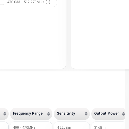
470.033 - 512.273MHz (1)
Frequency Range
Sensitivity
Output Power
400 - 470MHz
-122dBm
31dBm