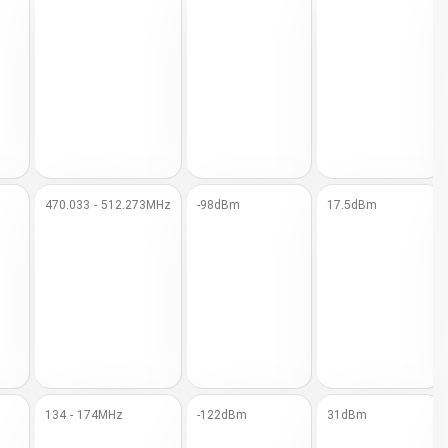
470.033 - 512.273MHz
-98dBm
17.5dBm
134 - 174MHz
-122dBm
31dBm