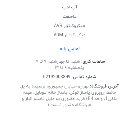
آپ امپ
ماسفت
میکروکنترلر AVR
میکروکنترلر ARM
تماس با ما
ساعات کاری:
شنبه تا چهارشنبه ۹ تا ۱۷
پنجشنبه ۹ تا ۱۴
شماره تماس:
02192003849
آدرس فروشگاه:
تهران، خیابان جمهوری، نرسیده به پل
حافظ، روبروی پاساژ توکل، پاساژ خانه موبایل، طبقه
منفی1، واحد B4 (خرید حضوری به دلیل فاصله انبار و
فروشگاه مقدور نیست)