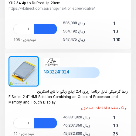
XH2.54 4p to DuPont 1p 20cm
https://vkdirect.com.au/shop/nextion-screen-cable/
585,088 ریال
1
564,192 ریال
10
547,475 ریال
100
موجودی : 108
NX3224F024
رابط گرافیکی قابل برنامه ریزی 2.4 اینچ رنگی با تاچ اسکرین
F Series 2.4” HMI Solution Combining an Onboard Processor and
Memory and Touch Display
لینک صفحه اطلاعات محصول
46,881,920 ریال
1
46,207,360 ریال
10
45,532,800 ریال
25
موجودی : 22