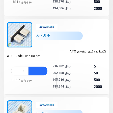
138,970 ریال
500
موجودی : 1811
134,006 ریال
2000
XF-507P
نگهدارنده فیوز تیغه‌ای ATO
ATO Blade Fuse Holder
216,132 ریال
5
202,188 ریال
50
195,216 ریال
500
موجودی : 1130
188,244 ریال
2000