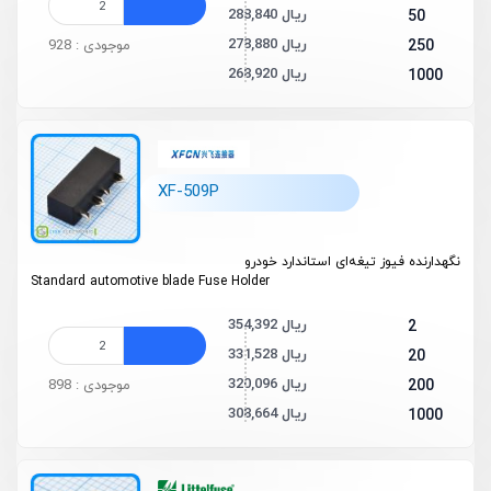
288,840 ریال
50
278,880 ریال
250
موجودی : 928
268,920 ریال
1000
XF-509P
نگهدارنده فیوز تیغه‌ای استاندارد خودرو
Standard automotive blade Fuse Holder
354,392 ریال
2
331,528 ریال
20
320,096 ریال
200
موجودی : 898
308,664 ریال
1000