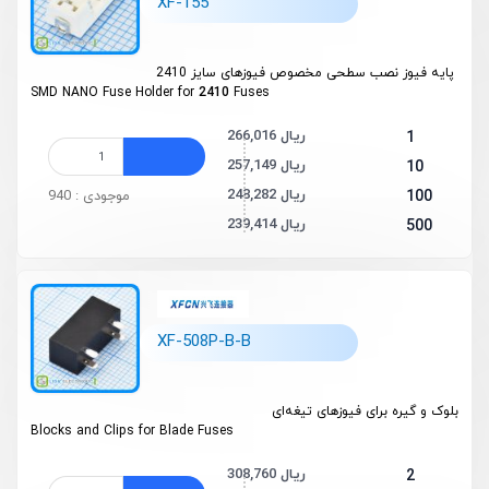
XF-155
پایه فیوز نصب سطحی مخصوص فیوزهای سایز 2410
SMD NANO Fuse Holder for
2410
Fuses
266,016 ریال
1
257,149 ریال
10
248,282 ریال
100
موجودی : 940
239,414 ریال
500
XF-508P-B-B
بلوک‌ و گیره برای فیوزهای تیغه‌ای
Blocks and Clips for Blade Fuses
308,760 ریال
2