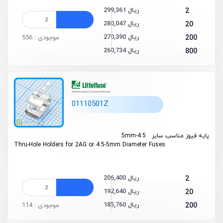
299,361 ریال
2
280,047 ریال
20
270,390 ریال
200
موجودی : 556
260,734 ریال
800
01110501Z
پایه فیوز مناسب سایز 4.5-5mm
Thru-Hole Holders for 2AG or 4.5-5mm Diameter Fuses
206,400 ریال
2
192,640 ریال
20
185,760 ریال
200
موجودی : 114