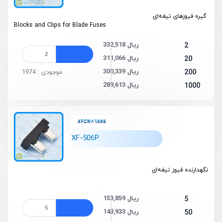
گیره‌ فیوزهای تیغه‌ای
Blocks and Clips for Blade Fuses
332,518 ریال
2
311,066 ریال
20
300,339 ریال
200
موجودی : 1974
289,613 ریال
1000
XF-506P
نگهدارنده فیوز تیغه‌ای
153,859 ریال
5
143,933 ریال
50