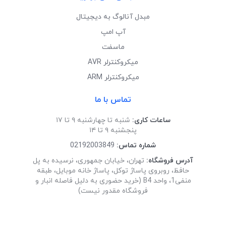
مبدل آنالوگ به دیجیتال
آپ امپ
ماسفت
میکروکنترلر AVR
میکروکنترلر ARM
تماس با ما
ساعات کاری:
شنبه تا چهارشنبه ۹ تا ۱۷
پنجشنبه ۹ تا ۱۴
شماره تماس:
02192003849
آدرس فروشگاه:
تهران، خیابان جمهوری، نرسیده به پل
حافظ، روبروی پاساژ توکل، پاساژ خانه موبایل، طبقه
منفی1، واحد B4 (خرید حضوری به دلیل فاصله انبار و
فروشگاه مقدور نیست)