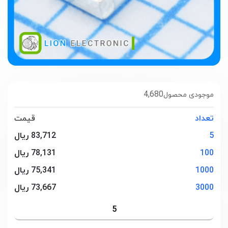
4,680
موجودی محصول
تعداد
قیمت
5
83,712 ریال
100
78,131 ریال
1000
75,341 ریال
3000
73,667 ریال