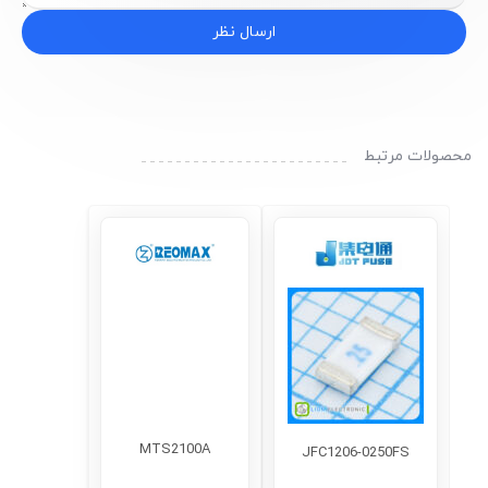
ارسال نظر
محصولات مرتبط
MTS2100A
JFC1206-0250FS