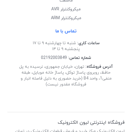
ماسفت
میکروکنترلر AVR
میکروکنترلر ARM
تماس با ما
ساعات کاری:
شنبه تا چهارشنبه ۹ تا ۱۷
پنجشنبه ۹ تا ۱۴
شماره تماس:
02192003849
آدرس فروشگاه:
تهران، خیابان جمهوری، نرسیده به پل
حافظ، روبروی پاساژ توکل، پاساژ خانه موبایل، طبقه
منفی1، واحد B4 (خرید حضوری به دلیل فاصله انبار و
فروشگاه مقدور نیست)
فروشگاه اینترنتی لیون الکترونیک
لیون الکترونیک مرکز خرید و فروش قطعات الکترونیک در تهران