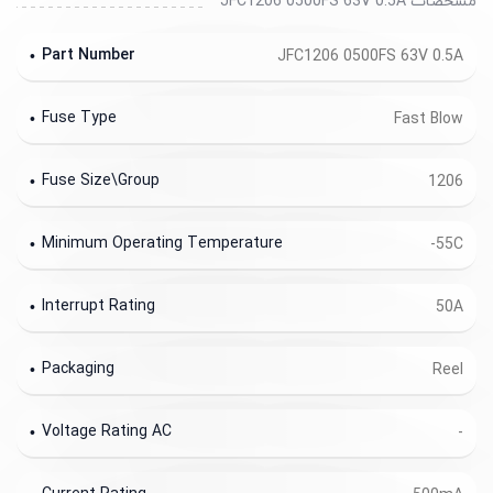
مشخصات JFC1206 0500FS 63V 0.5A
Part Number
JFC1206 0500FS 63V 0.5A
Fuse Type
Fast Blow
Fuse Size\Group
1206
Minimum Operating Temperature
-55C
Interrupt Rating
50A
Packaging
Reel
Voltage Rating AC
-