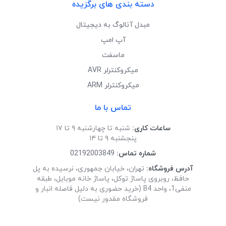
دسته بندی های برگزیده
مبدل آنالوگ به دیجیتال
آپ امپ
ماسفت
میکروکنترلر AVR
میکروکنترلر ARM
تماس با ما
ساعات کاری:
شنبه تا چهارشنبه ۹ تا ۱۷
پنجشنبه ۹ تا ۱۴
شماره تماس:
02192003849
آدرس فروشگاه:
تهران، خیابان جمهوری، نرسیده به پل
حافظ، روبروی پاساژ توکل، پاساژ خانه موبایل، طبقه
منفی1، واحد B4 (خرید حضوری به دلیل فاصله انبار و
فروشگاه مقدور نیست)