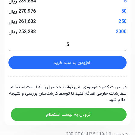
5
289,664 ریال
50
270,976 ریال
250
261,632 ریال
2000
252,288 ریال
افزودن به سبد خرید
در صورت کمبود موجودی، می توانید محصول را به لیست استعلام
سفارشات خارجی اضافه کنید تا توسط کارشناسان بررسی و نتیجه
اعلام شود.
افزودن به لیست استعلام
مشخصات 1.0-28P CTXJ-H2.5 119