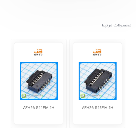
محصولات مرتبط
9
AFH26-S11FIA-1H
AFH26-S13FIA-1H