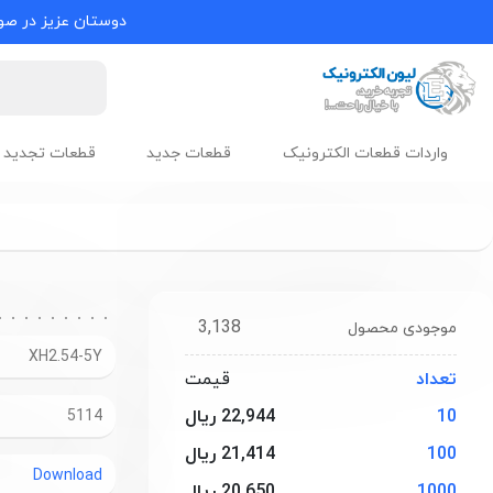
دوستان عزیز در صور
واردات قطعات الکترونیک
قطعات جدید
قطعات تجدید 
3,138
موجودی محصول
XH2.54-5Y
تعداد
قیمت
10
22,944 ریال
5114
100
21,414 ریال
Download
1000
20,650 ریال