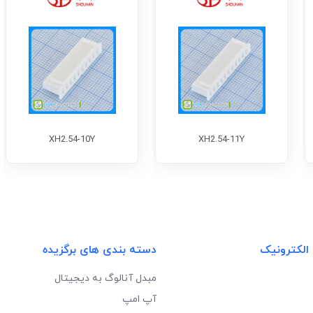
XH2.54-10Y
XH2.54-11Y
 الکترونیک
دسته بندی های برگزیده
مبدل آنالوگ به دیجیتال
آپ امپ