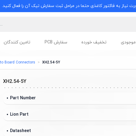
ت نیاز به فاکتور کاغذی حتما در مراحل ثبت سفارش تیک آن را فعال کنید.
موجودی
تخفیف خورده
سفارش PCB
تامین کنندگان
 to Board Connectors
XH2.54-5Y
XH2.54-5Y
Part Number
Lion Part
Datasheet