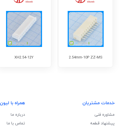
XH2.54-12Y
2.54mm-10P ZZ-MS
خدمات مشتریان
همراه با لیون
مشاوره فنی
درباره ما
پیشنهاد قطعه
تماس با ما