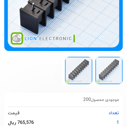
200
موجودی محصول
تعداد
قیمت
1
765,576 ریال