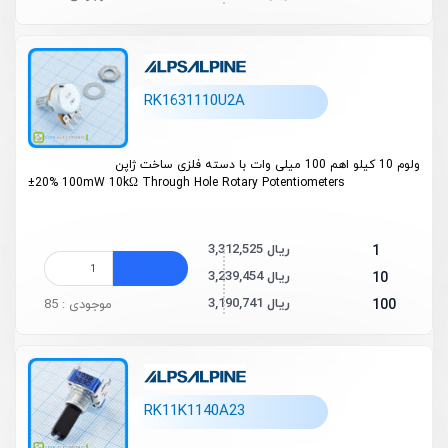
RK1631110U2A
ولوم 10 کیلو اهم 100 میلی وات با دسته فلزی ساخت ژاپن
±20% 100mW 10kΩ Through Hole Rotary Potentiometers
3,312,525 ریال
1
3,239,454 ریال
10
3,190,741 ریال
100
موجودی : 85
RK11K1140A23