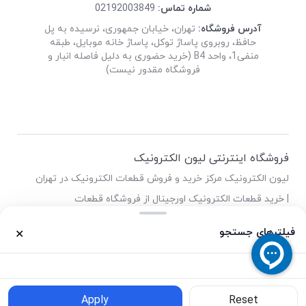
شماره تماس:
02192003849
آدرس فروشگاه:
تهران، خیابان جمهوری، نرسیده به پل
حافظ، روبروی پاساژ توکل، پاساژ خانه موبایل، طبقه
منفی1، واحد B4 (خرید حضوری به دلیل فاصله انبار و
فروشگاه مقدور نیست)
فروشگاه اینترنتی لیون الکترونیک
لیون الکترونیک مرکز خرید و فروش قطعات الکترونیک در تهران
| خرید قطعات الکترونیک اورجینال از فروشگاه قطعات
الکترونیک لیون
فیلترهای جستجو
✕
0
0
خانه
محصولات
سبد خرید
واردات
حساب کاربری
Apply
Reset
فیلترهای جستجو