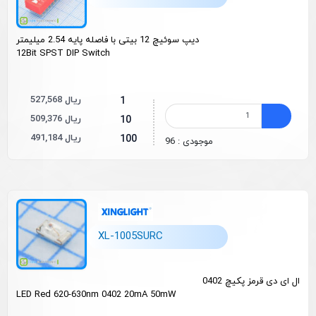
دیپ سوئیچ 12 بیتی با فاصله پایه 2.54 میلیمتر
12Bit SPST DIP Switch
527,568 ریال
1
509,376 ریال
10
491,184 ریال
100
موجودی : 96
XL-1005SURC
ال ای دی قرمز پکیچ 0402
LED Red 620-630nm 0402 20mA 50mW