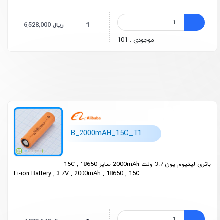
6,528,000 ریال
1
موجودی : 101
B_2000mAH_15C_T1
باتری لیتیوم یون 3.7 ولت 2000mAh سایز 18650 , 15C
Li-ion Battery , 3.7V , 2000mAh , 18650 , 15C