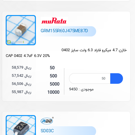
GRM155R60J475ME87D
خازن 4.7 میکرو فاراد 6.3 ولت سایز 0402
CAP 0402 4.7uF 6.3V 20%
58,579 ریال
50
57,542 ریال
500
56,506 ریال
5000
موجودی : 9450
55,987 ریال
10000
SD03C