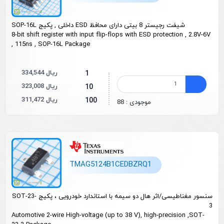
شیفت رجیستر 8 بیتی دارای محافظ ESD داخلی , پکیج SOP-16L
8-bit shift register with input flip-flops with ESD protection , 2.8V-6V
, 115ns , SOP-16L Package
334,544 ریال
1
323,008 ریال
10
311,472 ریال
100
موجودی : 88
TMAG5124B1CEDBZRQ1
سنسور مغناطیسی/اثر هال دو سیمه با استاندارد خودرویی ، پکیج SOT-23-
3
Automotive 2-wire High-voltage (up to 38 V), high-precision ,SOT-