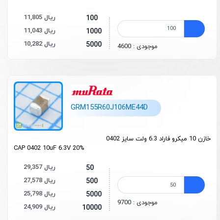
11,805 ریال
100
11,043 ریال
1000
10,282 ریال
5000
موجودی : 4600
GRM155R60J106ME44D
خازن 10 میکرو فاراد 6.3 ولت سایز 0402
CAP 0402 10uF 6.3V 20%
29,357 ریال
50
27,578 ریال
500
25,798 ریال
5000
موجودی : 9700
24,909 ریال
10000