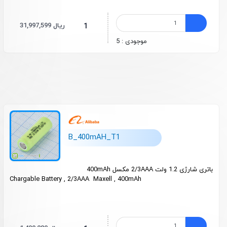
31,997,599 ریال
1
موجودی : 5
B_400mAH_T1
باتری شارژی 1.2 ولت 2/3AAA مکسل 400mAh
Chargable Battery , 2/3AAA Maxell , 400mAh