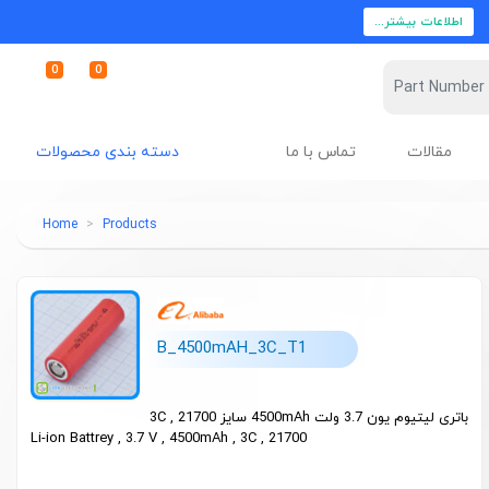
اطلاعات بیشتر...
0
0
مقالات
تماس با ما
دسته بندی محصولات
Home
Products
B_4500mAH_3C_T1
باتری لیتیوم یون 3.7 ولت 4500mAh سایز 21700 , 3C
Li-ion Battrey , 3.7 V , 4500mAh , 3C , 21700