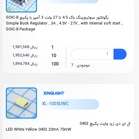
رگولاتور سوئیچینگ باک 4.5 تا 27 ولت 3 آمپر با پکیج SOIC-8
Simple Buck Regulator , 3A , 4.5V - 27V , with Internal soft start ,
SOIC-8 Package
1,981,568 ریال
1
1,952,640 ریال
10
1,894,784 ریال
100
موجودی : 7
XL-1005UWC
ال ای دی زرد وایت پکیچ 0402
LED White Yellow 0402 20mA 75mW