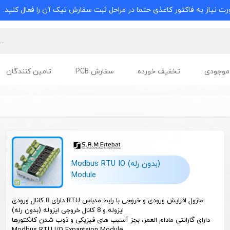
ت نیاز به فاکتور کاغذی حتما در مراحل ثبت سفارش تیک آن را فعال کنید.
موجودی
تخفیف خورده
سفارش PCB
تامین کنندگان
(بدون رله) Modbus RTU IO
Module
ماژول افزایش ورودی و خروجی با رابط مدباس RTU دارای 8 کانال ورودی
ایزوله و 8 کانال خروجی ایزوله (بدون رله)
دارای گارانتی مادام العمر، بجز آسیب های فیزیکی و ذوب شدن کانکتورها