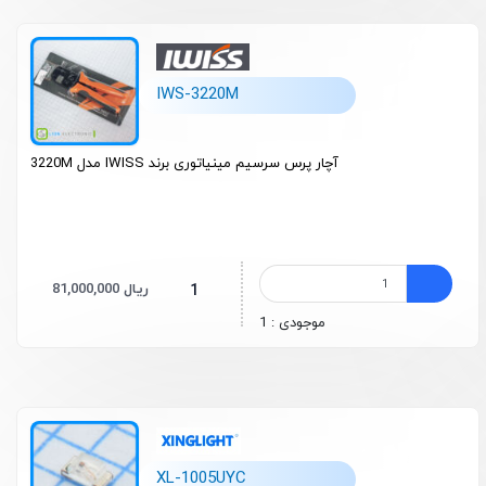
IWS-3220M
آچار پرس سرسیم مینیاتوری برند IWISS مدل 3220M
81,000,000 ریال
1
موجودی : 1
XL-1005UYC