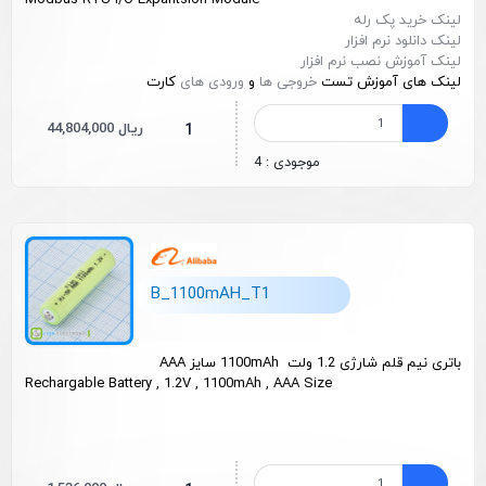
Modbus RTU I/O Expantsion Module
لینک خرید پک رله
لینک دانلود نرم افزار
لینک آموزش نصب نرم افزار
لینک های آموزش تست
خروجی ها
و
ورودی های
کارت
44,804,000 ریال
1
موجودی : 4
B_1100mAH_T1
باتری نیم قلم شارژی 1.2 ولت 1100mAh سایز AAA
Rechargable Battery , 1.2V , 1100mAh , AAA Size