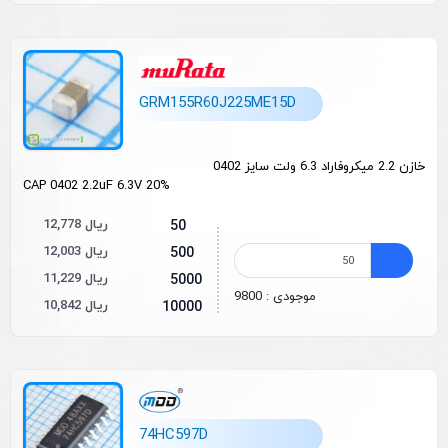
GRM155R60J225ME15D
خازن 2.2 میکروفاراد 6.3 ولت سایز 0402
CAP 0402 2.2uF 6.3V 20%
12,778 ریال
50
12,003 ریال
500
11,229 ریال
5000
موجودی : 9800
10,842 ریال
10000
74HC597D