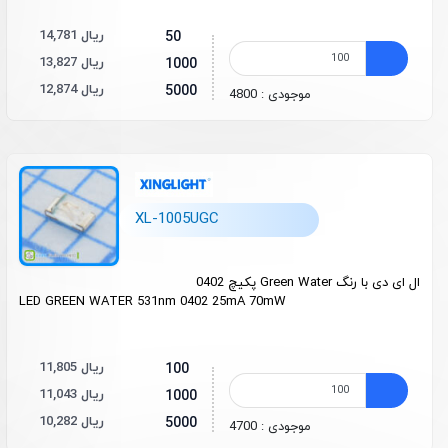
14,781 ریال
50
13,827 ریال
1000
12,874 ریال
5000
موجودی : 4800
XL-1005UGC
ال ای دی با رنگ Green Water پکیچ 0402
LED GREEN WATER 531nm 0402 25mA 70mW
11,805 ریال
100
11,043 ریال
1000
10,282 ریال
5000
موجودی : 4700