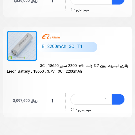
1,536,000 ریال
1
موجودی : 1
B_2200mAh_3C_T1
باتری لیتیوم یون 3.7 ولت 2200mAh سایز 18650 , 3C
Li-ion Battery , 18650 , 3.7V , 3C , 2200mAh
3,097,600 ریال
1
موجودی : 21