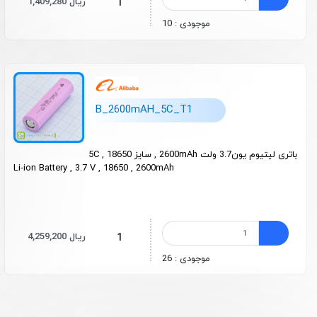
1,409,280 ریال
1
موجودی : 10
B_2600mAH_5C_T1
باتری لیتیوم یون3.7 ولت 2600mAh , سایز 18650 , 5C
Li-ion Battery , 3.7 V , 18650 , 2600mAh
4,259,200 ریال
1
موجودی : 26