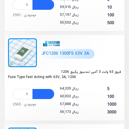
59,315 ریال
10
57,197 ریال
100
موجودی : 2591
55,502 ریال
500
JFC1206 1300FS 63V 3A
فیوز 63 ولت 3 آمپر تندسوز پکیج 1206
Fuse Type Fast Acting with 63V, 3A, 1206
64,320 ریال
5
60,032 ریال
100
57,888 ریال
1000
موجودی : 2565
56,173 ریال
3000