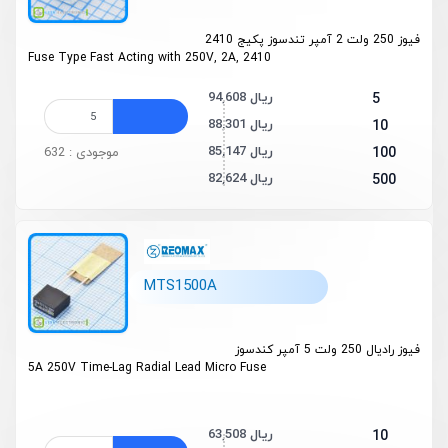
فیوز 250 ولت 2 آمپر تندسوز پکیج 2410
Fuse Type Fast Acting with 250V, 2A, 2410
94,608 ریال
5
88,301 ریال
10
85,147 ریال
100
موجودی : 632
82,624 ریال
500
MTS1500A
فیوز رادیال 250 ولت 5 آمپر کندسوز
5A 250V Time-Lag Radial Lead Micro Fuse
63,508 ریال
10