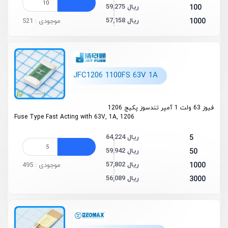
59,275 ریال
100
57,158 ریال
1000
موجودی : 521
JFC1206 1100FS 63V 1A
فیوز 63 ولت 1 آمپر تندسوز پکیج 1206
Fuse Type Fast Acting with 63V, 1A, 1206
64,224 ریال
5
59,942 ریال
50
57,802 ریال
1000
موجودی : 495
56,089 ریال
3000