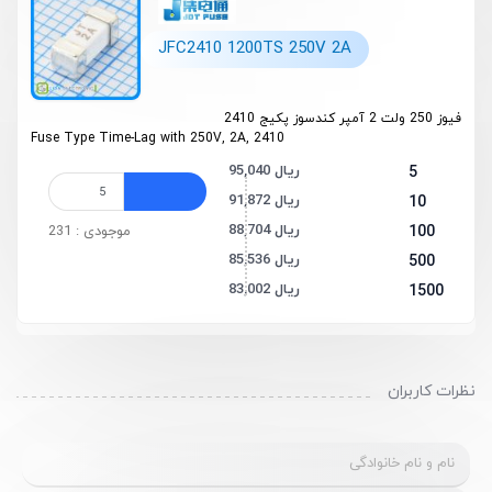
JFC2410 1200TS 250V 2A
فیوز 250 ولت 2 آمپر کندسوز پکیج 2410
Fuse Type Time-Lag with 250V, 2A, 2410
95,040 ریال
5
91,872 ریال
10
88,704 ریال
100
موجودی : 231
85,536 ریال
500
83,002 ریال
1500
نظرات کاربران