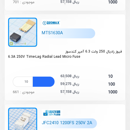
57,158 ریال
1000
موجودی : 701
MTS1630A
فیوز رادیال 250 ولت 6.3 آمپر کندسوز
6.3A 250V Time-Lag Radial Lead Micro Fuse
63,508 ریال
10
59,275 ریال
100
57,158 ریال
1000
موجودی : 661
JFC2410 1200FS 250V 2A