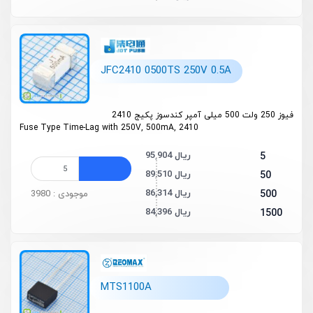
JFC2410 0500TS 250V 0.5A
فیوز 250 ولت 500 میلی آمپر کندسوز پکیج 2410
Fuse Type Time-Lag with 250V, 500mA, 2410
95,904 ریال
5
89,510 ریال
50
86,314 ریال
500
موجودی : 3980
84,396 ریال
1500
MTS1100A