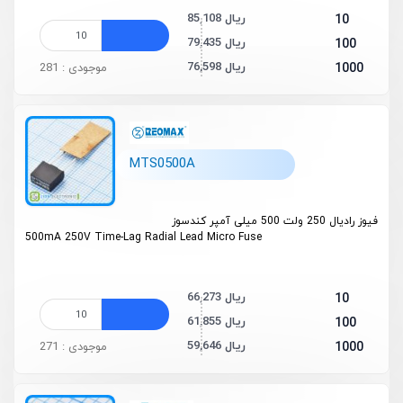
85,108 ریال
10
79,435 ریال
100
76,598 ریال
1000
موجودی : 281
MTS0500A
فیوز رادیال 250 ولت 500 میلی آمپر کندسوز
500mA 250V Time-Lag Radial Lead Micro Fuse
66,273 ریال
10
61,855 ریال
100
59,646 ریال
1000
موجودی : 271