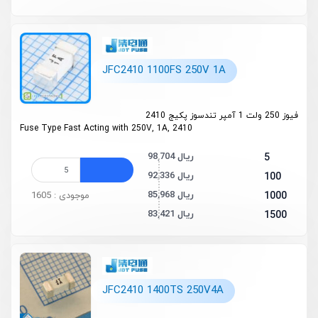
JFC2410 1100FS 250V 1A
فیوز 250 ولت 1 آمپر تندسوز پکیج 2410
Fuse Type Fast Acting with 250V, 1A, 2410
98,704 ریال
5
92,336 ریال
100
85,968 ریال
1000
موجودی : 1605
83,421 ریال
1500
JFC2410 1400TS 250V4A