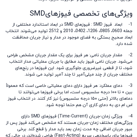
ویژگی‌های تخصصی فیوزهای
SMD
1-
ابعاد فیوز
SMD
: فیوزهای
SMD
در ابعاد استاندارد مختلفی از
جمله 0603، 0805، 1206، 0402، 2010 و 2512 تولید می‌شوند. انتخاب
ابعاد صحیح بستگی به فضای موجود در مدار و نیاز جریان محافظت
شده دارد.
2-
مقدار جریان نامی: هر فیوز برای یک مقدار جریان مشخص طراحی
می‌شود. جریان نامی فیوز باید مطابق با جریان عملیاتی مدار انتخاب
شود، تا از قطعی غیرضروری جلوگیری شود. این فیوزها در رنج‌های
مختلف جریان از چند میلی‌آمپر تا چند آمپر تولید می شوند.
3-
دمای عملکرد: هر فیوز دارای دمای عملیاتی خاصی است که معمولاً
بین
۰
تا
۱۰۰
درجه سلسیوس است، اما برخی فیوزها می‌توانند تا
دماهای بالاتر (حتی
۱۵۰
درجه سلسیوس) نیز کار کنند. در انتخاب فیوز
اس ام دی به دمای کاری آن هم حتما توجه شود.
4-
ویژگی زمان-جریان
(Time-Current)
فیوزهای
SMD
دارای
ویژگی‌های مختلف زمان-جریان هستند که مشخص می‌کند فیوز پس از
عبور جریان اضافی چه مدت زمان بعد باید مدار را قطع کند. برخی
فیوزها برای پاسخ‌دهی سریع
(Fast-Acting)
طراحی شده‌اند، در حالی که