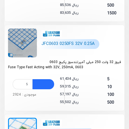
85,536 ریال
500
83,635 ریال
1500
JFC0603 0250FS 32V 0.25A
فیوز 32 ولت 250 میلی آمپرتندسوز پکیج 0603
Fuse Type Fast Acting with 32V, 250mA, 0603
61,434 ریال
5
59,315 ریال
10
57,197 ریال
100
موجودی : 2924
55,502 ریال
500