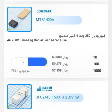
MTS1400A
فیوز رادیال 250 ولت 4 آمپر کندسوز
4A 250V Time-Lag Radial Lead Micro Fuse
63,508 ریال
10
59,275 ریال
100
57,158 ریال
1000
موجودی : 781
JFC2410 1500FS 250V 5A