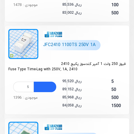
85,536 ریال
100
موجودی : 1478
83,002 ریال
500
JFC2410 1100TS 250V 1A
فیوز 250 ولت 1 آمپر کندسوز پکیج 2410
Fuse Type Time-Lag with 250V, 1A, 2410
95,520 ریال
5
89,152 ریال
50
85,968 ریال
500
موجودی : 1396
84,058 ریال
1500