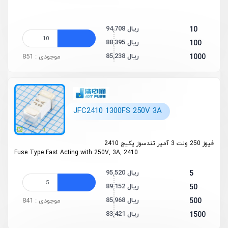
94,708 ریال
10
88,395 ریال
100
85,238 ریال
1000
موجودی : 851
JFC2410 1300FS 250V 3A
فیوز 250 ولت 3 آمپر تندسوز پکیج 2410
Fuse Type Fast Acting with 250V, 3A, 2410
95,520 ریال
5
89,152 ریال
50
85,968 ریال
500
موجودی : 841
83,421 ریال
1500