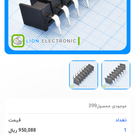
399
موجودی محصول
تعداد
قیمت
1
950,088 ریال