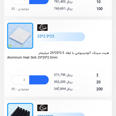
781,402 ریال
10
769,651 ریال
100
موجودی : 82
25*2.5*25
هیت سینک آلومینیومی با ابعاد 2.5*25*25 میلیمتر
Aluminum Heat Sink 25*25*2.5mm
371,795 ریال
2
353,205 ریال
20
347,894 ریال
200
موجودی : 80