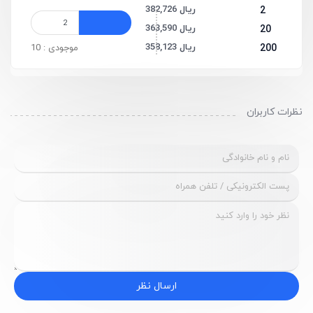
382,726 ریال
2
363,590 ریال
20
358,123 ریال
200
موجودی : 10
نظرات کاربران
ارسال نظر