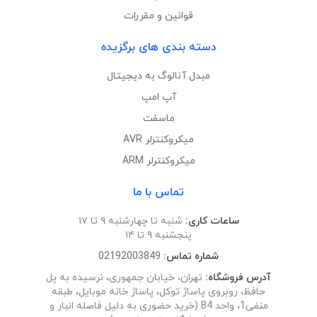
قوانین و مقررات
دسته بندی های برگزیده
مبدل آنالوگ به دیجیتال
آپ امپ
ماسفت
میکروکنترلر AVR
میکروکنترلر ARM
تماس با ما
ساعات کاری:
شنبه تا چهارشنبه ۹ تا ۱۷
پنجشنبه ۹ تا ۱۴
شماره تماس:
02192003849
آدرس فروشگاه:
تهران، خیابان جمهوری، نرسیده به پل
حافظ، روبروی پاساژ توکل، پاساژ خانه موبایل، طبقه
منفی1، واحد B4 (خرید حضوری به دلیل فاصله انبار و