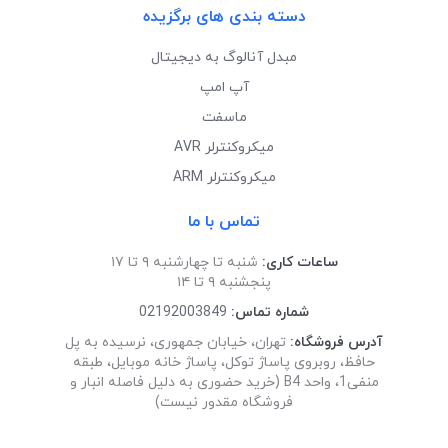
دسته بندی های برگزیده
مبدل آنالوگ به دیجیتال
آپ امپ
ماسفت
میکروکنترلر AVR
میکروکنترلر ARM
تماس با ما
ساعات کاری:
شنبه تا چهارشنبه ۹ تا ۱۷
پنجشنبه ۹ تا ۱۴
شماره تماس:
02192003849
آدرس فروشگاه:
تهران، خیابان جمهوری، نرسیده به پل
حافظ، روبروی پاساژ توکل، پاساژ خانه موبایل، طبقه
منفی1، واحد B4 (خرید حضوری به دلیل فاصله انبار و
فروشگاه مقدور نیست)