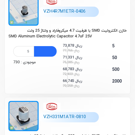
VZH4R7M1ETR-0406
خازن الکترولیت SMD با ظرفیت 4.7 میکروفاراد و ولتاژ 25 ولت
SMD Aluminum Electrolytic Capacitor 4.7uF 25V
73,878 ریال
5
77,766 ریال
71,331 ریال
50
موجودی : 730
75,085 ریال
68,783 ریال
500
72,403 ریال
66,745 ریال
2000
70,258 ریال
VZH331M1ATR-0810