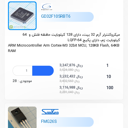
GD32F105RBT6
میکروکنترلر آرم 32 بیت، دارای 128 کیلوبایت حافظه فلش و 64
کیلوبایت رَم، دارای پکیج LQFP-64
ARM Microcontroller Arm Cortex-M3 32bit MCU, 128KB Flash, 64KB
RAM
3,347,876 ریال
1
3,524,080 ریال
3,232,432 ریال
10
موجودی : 28
3,402,560 ریال
3,116,988 ریال
100
3,281,040 ریال
FMG26S