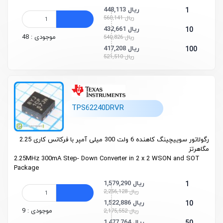
448,113 ریال
1
560,141 ریال
432,661 ریال
10
موجودی : 48
540,826 ریال
417,208 ریال
100
521,510 ریال
TPS62240DRVR
رگولاتور سوییچینگ کاهنده 6 ولت 300 میلی آمپر با فرکانس کاری 2.25
مگاهرتز
2.25MHz 300mA Step- Down Converter in 2 x 2 WSON and SOT
Package
1,579,290 ریال
1
2,256,128 ریال
1,522,886 ریال
10
موجودی : 9
2,175,552 ریال
1,477,764 ریال