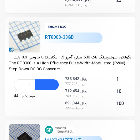
6,054,631 ریال
25
6,241,888 ریال
RT8008-33GB
رگولاتور سوئیچینگ باک 600 میلی آمپر 1.5 مگاهرتز با خروجی 3.3 ولت
The RT8008 is a High Efficiency Pulse-Width-Modulated (PWM)
Step-Down DC-DC Converter
738,842 ریال
1
777,728 ریال
712,454 ریال
10
موجودی : 44
749,952 ریال
691,344 ریال
100
727,731 ریال