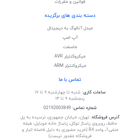
قوانین و مقررات
دسته بندی های برگزیده
مبدل آنالوگ به دیجیتال
آپ امپ
ماسفت
میکروکنترلر AVR
میکروکنترلر ARM
تماس با ما
ساعات کاری:
شنبه تا چهارشنبه ۹ تا ۱۷
پنجشنبه ۹ تا ۱۴
شماره تماس:
02192003849
آدرس فروشگاه:
تهران، خیابان جمهوری، نرسیده به پل
حافظ، روبروی پاساژ توکل، پاساژ خانه موبایل، طبقه
منفی1، واحد B4 (خرید حضوری به دلیل فاصله انبار و
فروشگاه مقدور نیست)