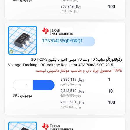
موجودی : 53
342,156 ریال
263,949 ریال
100
329,936 ریال
TPS7B4255QDYBRQ1
رگولاتور(لُو دراپ) 40 ولت 70 میلی آمپر با پکیج SOT-23-5
Voltage-Tracking
LDO Voltage Regulator 40V 70mA SOT-23-5
TAPE محصول ایراد دارد و مناسب مونتاژ ماشینی نیست
2,386,119 ریال
1
3,408,742 ریال
2,343,510 ریال
10
موجودی : 39
3,347,872 ریال
2,300,901 ریال
100
3,287,002 ریال