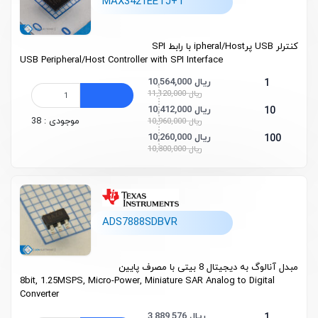
MAX3421EETJ+T
کنترلر USB پرipheral/Host با رابط SPI
USB Peripheral/Host Controller with SPI Interface
10,564,000 ریال
1
11,120,000 ریال
10,412,000 ریال
10
موجودی : 38
10,960,000 ریال
10,260,000 ریال
100
10,800,000 ریال
ADS7888SDBVR
مبدل آنالوگ به دیجیتال 8 بیتی با مصرف پایین
8bit, 1.25MSPS, Micro-Power, Miniature SAR Analog to Digital
Converter
3,889,576 ریال
1