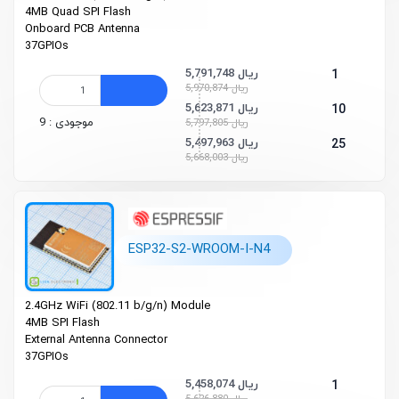
4MB Quad SPI Flash
On­board PCB Antenna
37GPIOs
5,791,748 ریال
1
5,970,874 ریال
5,623,871 ریال
10
موجودی : 9
5,797,805 ریال
5,497,963 ریال
25
5,668,003 ریال
ESP32-S2-WROOM-I-N4
2.4GHz Wi­Fi (802.11 b/g/n)
Module
4MB SPI Flash
External Antenna Connector
37GPIOs
5,458,074 ریال
1