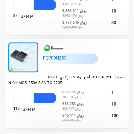
4,009,872 ریال
3,833,611 ریال
10
موجودی : 37
3,952,176 ریال
3,777,646 ریال
50
3,894,480 ریال
FQPF9N25C
ماسفت 250 ولت 8.8 آمپر نوع N با پکیج TO-220F
N-CH MOS 250V 8.8A TO-220F
686,155 ریال
1
707,376 ریال
663,283 ریال
10
موجودی : 119
683,797 ریال
640,411 ریال
100
660,218 ریال