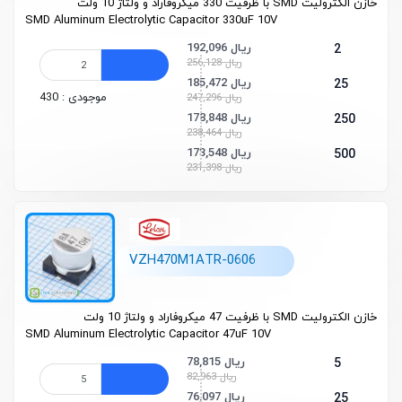
خازن الکترولیت SMD با ظرفیت 330 میکروفاراد و ولتاژ 10 ولت
SMD Aluminum Electrolytic Capacitor 330uF 10V
192,096 ریال
2
256,128 ریال
185,472 ریال
25
موجودی : 430
247,296 ریال
178,848 ریال
250
238,464 ریال
173,548 ریال
500
231,398 ریال
VZH470M1ATR-0606
خازن الکترولیت SMD با ظرفیت 47 میکروفاراد و ولتاژ 10 ولت
SMD Aluminum Electrolytic Capacitor 47uF 10V
78,815 ریال
5
82,963 ریال
76,097 ریال
25