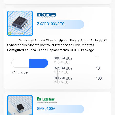
ZXGD3103N8TC
کنترلر ماسفت سنکرون مناسب برای منابع تغذیه , پکیج SOIC-8
Synchronous Mosfet Controller Intended to Drive Mosfets
Configured as Ideal Diode Replacements SOIC-8 Package
888,324 ریال
1
915,798 ریال
857,044 ریال
10
موجودی : 77
883,551 ریال
838,278 ریال
100
864,204 ریال
SMBJ100A