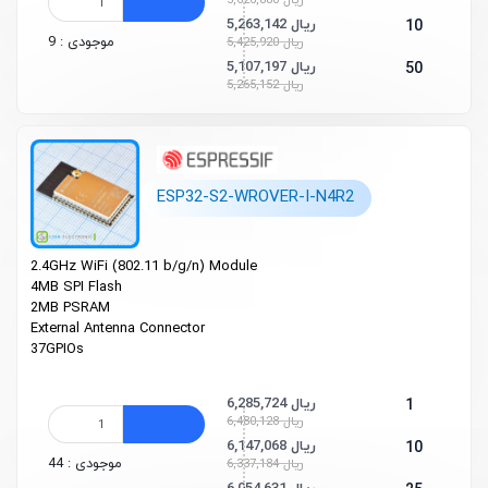
5,626,880 ریال
5,263,142 ریال
10
موجودی : 9
5,425,920 ریال
5,107,197 ریال
50
5,265,152 ریال
ESP32-S2-WROVER-I-N4R2
2.4GHz Wi­Fi (802.11 b/g/n)
Module
4MB SPI Flash
2MB PSRAM
External Antenna Connector
37GPIOs
6,285,724 ریال
1
6,480,128 ریال
6,147,068 ریال
10
موجودی : 44
6,337,184 ریال