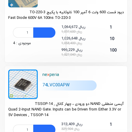
دیود فست 600 ولت 6 آمپر 100 نانوثانیه با پکیج TO-220-3
Fast Diode 600V 6A 100ns TO-220-3
1,064,672 ریال
1
1,097,600 ریال
1,026,648 ریال
10
موجودی : 4
1,058,400 ریال
996,229 ریال
100
1,027,040 ریال
74LVC00APW
آیسی منطقی NAND دو ورودی ، چهار کانال , TSSOP-14
Quad 2-Input NAND Gate. Inputs can be Driven from Either 3.3V or
5V Devices , TSSOP-14
313,409 ریال
1
329,904 ریال