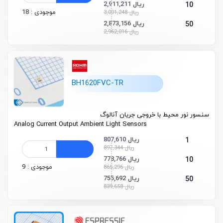
2,911,211 ریال
10
موجودی : 18
3,001,248 ریال
2,873,156 ریال
50
2,962,016 ریال
BH1620FVC-TR
سنسور نور محیط با خروجی جریان آنالوگ
Analog Current Output Ambient Light Sensors
807,610 ریال
1
897,344 ریال
778,766 ریال
10
موجودی : 9
865,296 ریال
755,692 ریال
50
839,658 ریال