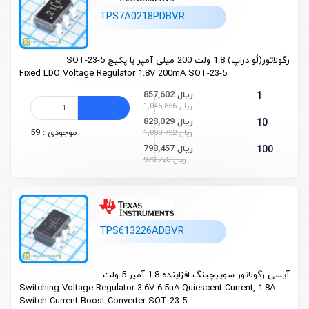
TPS7A0218PDBVR
رگولاتور(لُو دراپ) 1.8 ولت 200 میلی آمپر با پکیج SOT-23-5
Fixed LDO Voltage Regulator 1.8V 200mA SOT-23-5
857,602 ریال
1
1,045,856 ریال
828,029 ریال
10
موجودی : 59
1,009,792 ریال
798,457 ریال
100
973,728 ریال
TPS613226ADBVR
آیسی رگولاتور سوییچینگ افزاینده 1.8 آمپر 5 ولت
Switching Voltage Regulator 3.6V 6.5uA Quiescent Current, 1.8A
Switch Current Boost Converter SOT-23-5