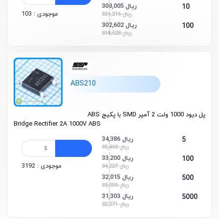
308,005 ریال
10
موجودی : 103
324,216 ریال
302,602 ریال
100
318,528 ریال
ABS210
پل دیود 1000 ولت 2 آمپر SMD با پکیج ABS
Bridge Rectifier 2A 1000V ABS
34,386 ریال
5
35,450 ریال
33,200 ریال
100
موجودی : 3192
34,227 ریال
32,015 ریال
500
33,005 ریال
31,303 ریال
5000
32,271 ریال