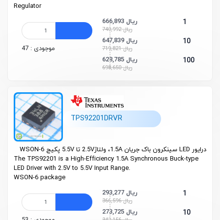
Regulator
666,893 ریال
1
740,992 ریال
647,839 ریال
10
موجودی : 47
719,821 ریال
628,785 ریال
100
698,650 ریال
TPS92201DRVR
درایور LED سینکرون باک جریان 1.5A، ولتاژ2.5V تا 5.5V پکیج WSON-6
The TPS92201 is a High-Efficiency 1.5A Synchronous Buck-type
LED Driver with 2.5V to 5.5V Input Range.
WSON-6
package
293,277 ریال
1
366,596 ریال
273,725 ریال
10