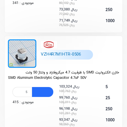
موجودی : 341
80,102 ریال
73,380 ریال
250
77,242 ریال
71,749 ریال
1000
75,525 ریال
VZH4R7M1HTR-0506
خازن الکترولیت SMD با ظرفیت 4.7 میکروفاراد و ولتاژ 50 ولت
SMD Aluminum Electrolytic Capacitor 4.7uF 50V
103,324 ریال
5
108,762 ریال
99,760 ریال
25
موجودی : 415
105,011 ریال
96,198 ریال
250
101,261 ریال
93,347 ریال
1000
98,260 ریال