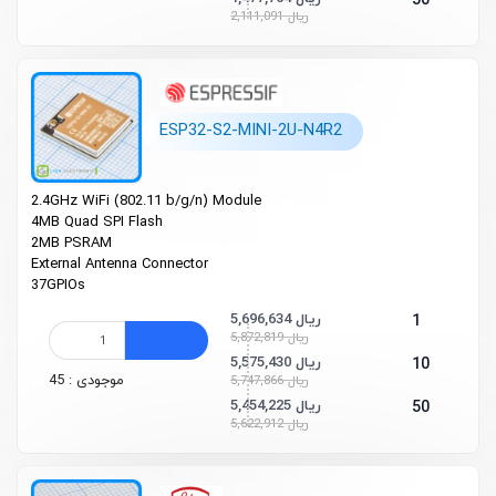
50
2,111,091 ریال
ESP32-S2-MINI-2U-N4R2
2.4GHz Wi­Fi (802.11 b/g/n) Module
4MB Quad SPI Flash
2MB PSRAM
External Antenna Connector
37GPIOs
5,696,634 ریال
1
5,872,819 ریال
5,575,430 ریال
10
موجودی : 45
5,747,866 ریال
5,454,225 ریال
50
5,622,912 ریال