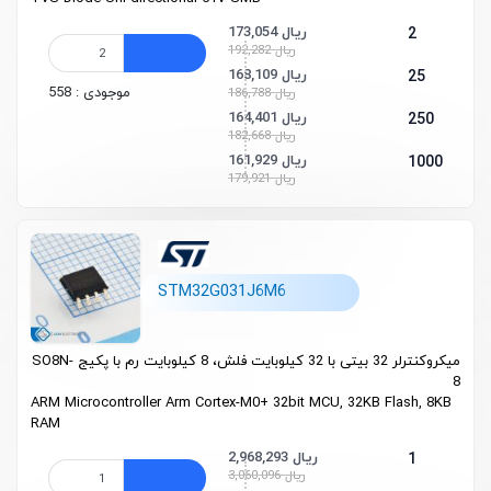
173,054 ریال
2
192,282 ریال
168,109 ریال
25
موجودی : 558
186,788 ریال
164,401 ریال
250
182,668 ریال
161,929 ریال
1000
179,921 ریال
STM32G031J6M6
میکروکنترلر 32 بیتی با 32 کیلوبایت فلش، 8 کیلوبایت رم با پکیج SO8N-
8
ARM Microcontroller Arm Cortex-M0+ 32bit MCU, 32KB Flash, 8KB
RAM
2,968,293 ریال
1
3,060,096 ریال