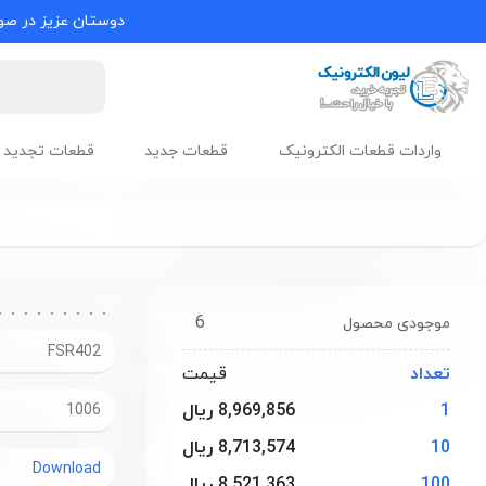
دوستان عزیز در صور
واردات قطعات الکترونیک
قطعات جدید
قطعات تجدید 
6
موجودی محصول
FSR402
تعداد
قیمت
1
8,969,856 ریال
1006
10
8,713,574 ریال
Download
100
8,521,363 ریال