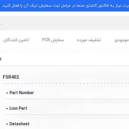
ت نیاز به فاکتور کاغذی حتما در مراحل ثبت سفارش تیک آن را فعال کنید.
موجودی
تخفیف خورده
سفارش PCB
تامین کنندگان
2
FSR402
Part Number
Lion Part
Datasheet