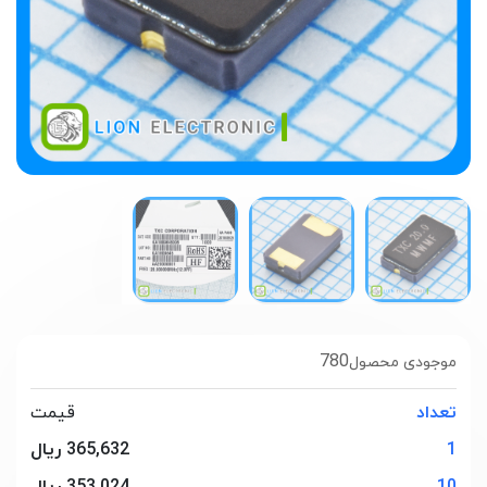
780
موجودی محصول
تعداد
قیمت
1
365,632 ریال