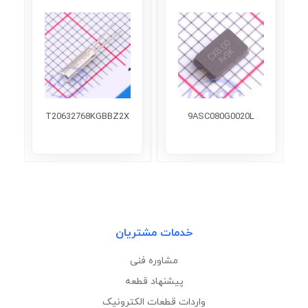
T20632768KGBBZ2X
9ASC080G0020L
خدمات مشتریان
مشاوره فنی
پیشنهاد قطعه
واردات قطعات الکترونیک