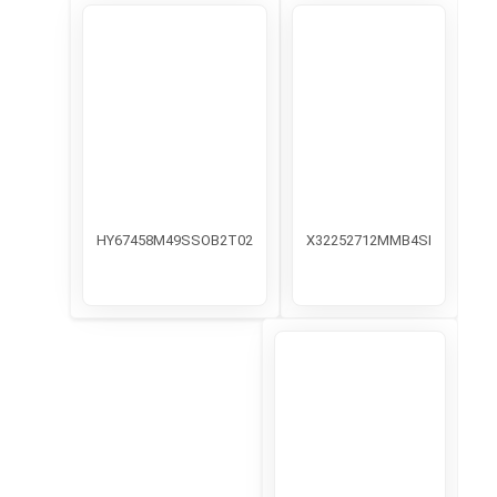
HY67458M49SSOB2T02
X32252712MMB4SI