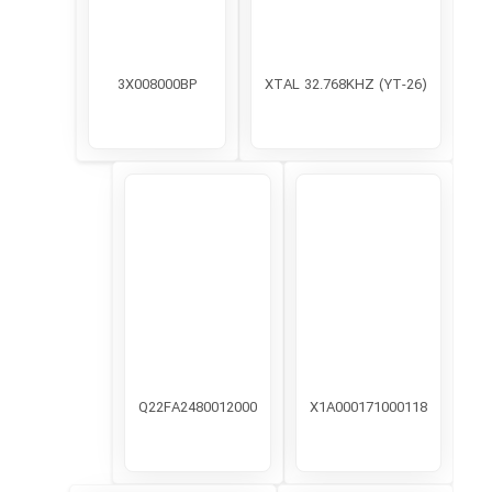
3X008000BP
XTAL 32.768KHZ (YT-26)
Q22FA2480012000
X1A000171000118