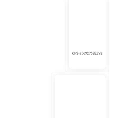
CFS-20632768EZYB