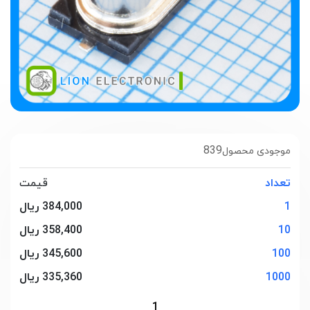
839
موجودی محصول
تعداد
قیمت
1
384,000 ریال
10
358,400 ریال
100
345,600 ریال
1000
335,360 ریال