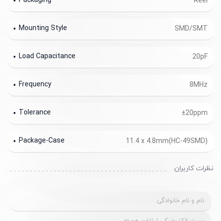
Packaging
Reel
Mounting Style
SMD/SMT
Load Capacitance
20pF
Frequency
8MHz
Tolerance
±20ppm
Package-Case
11.4 x 4.8mm(HC-49SMD)
نظرات کاربران