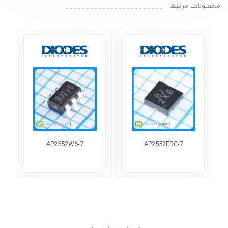
محصولات مرتبط
AP2552W6-7
AP2552FDC-7