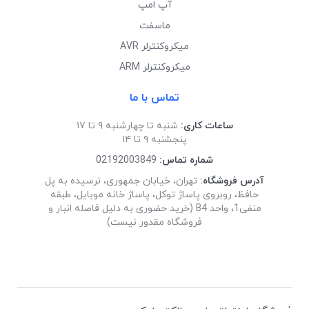
آپ امپ
ماسفت
میکروکنترلر AVR
میکروکنترلر ARM
تماس با ما
ساعات کاری:
شنبه تا چهارشنبه ۹ تا ۱۷
پنجشنبه ۹ تا ۱۴
شماره تماس:
02192003849
آدرس فروشگاه:
تهران، خیابان جمهوری، نرسیده به پل
حافظ، روبروی پاساژ توکل، پاساژ خانه موبایل، طبقه
منفی1، واحد B4 (خرید حضوری به دلیل فاصله انبار و
فروشگاه مقدور نیست)