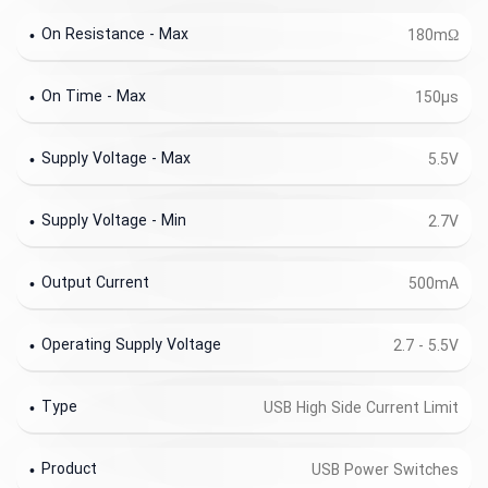
On Resistance - Max
180mΩ
On Time - Max
150µs
Supply Voltage - Max
5.5V
Supply Voltage - Min
2.7V
Output Current
500mA
Operating Supply Voltage
2.7 - 5.5V
Type
USB High Side Current Limit
Product
USB Power Switches