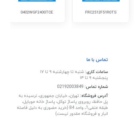
0402WGF2400TCE
FRC2512F51R0TS
تماس با ما
ساعات کاری:
شنبه تا چهارشنبه ۹ تا ۱۷
پنجشنبه ۹ تا ۱۴
شماره تماس:
02192003849
آدرس فروشگاه:
تهران، خیابان جمهوری، نرسیده به
پل حافظ، روبروی پاساژ توکل، پاساژ خانه موبایل،
طبقه منفی1، واحد B4 (خرید حضوری به دلیل فاصله
انبار و فروشگاه مقدور نیست)