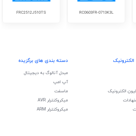
FRC2512J510TS
RC0603FR-0713K3L
 الکترونیک
دسته بندی های برگزیده
مبدل آنالوگ به دیجیتال
آپ امپ
لیون الکترونیک
ماسفت
نهادات
میکروکنترلر AVR
ت
میکروکنترلر ARM