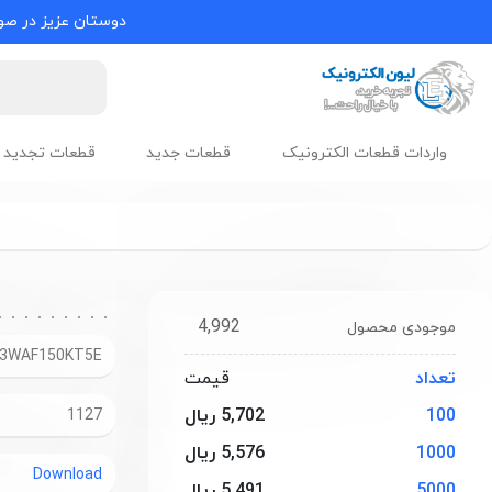
دوستان عزیز در صور
واردات قطعات الکترونیک
قطعات جدید
قطعات تجدید 
4,992
موجودی محصول
3WAF150KT5E
تعداد
قیمت
100
5,702 ریال
1127
1000
5,576 ریال
Download
5000
5,491 ریال