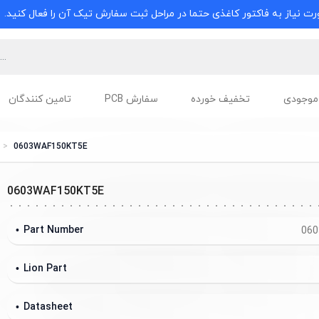
ت نیاز به فاکتور کاغذی حتما در مراحل ثبت سفارش تیک آن را فعال کنید.
موجودی
تخفیف خورده
سفارش PCB
تامین کنندگان
0603WAF150KT5E
0603WAF150KT5E
Part Number
060
Lion Part
Datasheet