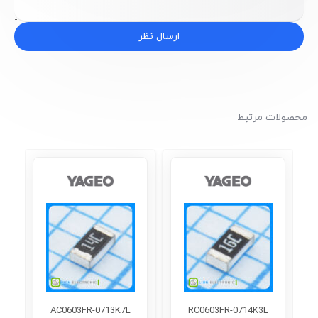
ارسال نظر
محصولات مرتبط
AC0603FR-0713K7L
RC0603FR-0714K3L