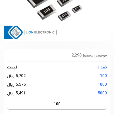
2,298
موجودی محصول
تعداد
قیمت
100
5,702 ریال
1000
5,576 ریال
5000
5,491 ریال