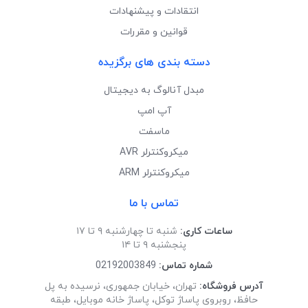
انتقادات و پیشنهادات
قوانین و مقررات
دسته بندی های برگزیده
مبدل آنالوگ به دیجیتال
آپ امپ
ماسفت
میکروکنترلر AVR
میکروکنترلر ARM
تماس با ما
ساعات کاری:
شنبه تا چهارشنبه ۹ تا ۱۷
پنجشنبه ۹ تا ۱۴
شماره تماس:
02192003849
آدرس فروشگاه:
تهران، خیابان جمهوری، نرسیده به پل
حافظ، روبروی پاساژ توکل، پاساژ خانه موبایل، طبقه