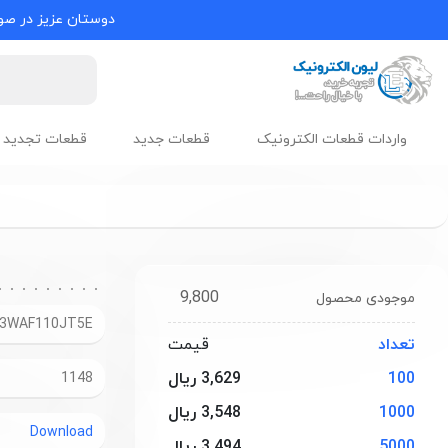
دوستان عزیز در صور
واردات قطعات الکترونیک
قطعات جدید
قطعات تجدید 
9,800
موجودی محصول
3WAF110JT5E
تعداد
قیمت
100
3,629 ریال
1148
1000
3,548 ریال
Download
5000
3,494 ریال