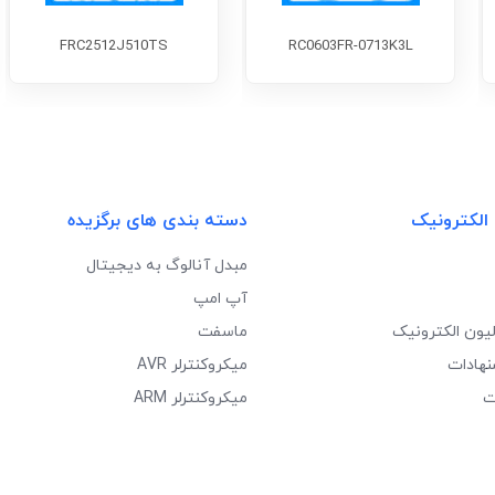
FRC2512J510TS
RC0603FR-0713K3L
 الکترونیک
دسته بندی های برگزیده
مبدل آنالوگ به دیجیتال
آپ امپ
لیون الکترونیک
ماسفت
نهادات
میکروکنترلر AVR
ت
میکروکنترلر ARM