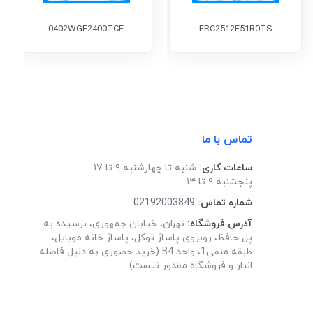
0402WGF2400TCE
FRC2512F51R0TS
تماس با ما
ساعات کاری:
شنبه تا چهارشنبه ۹ تا ۱۷
پنجشنبه ۹ تا ۱۴
شماره تماس:
02192003849
آدرس فروشگاه:
تهران، خیابان جمهوری، نرسیده به
پل حافظ، روبروی پاساژ توکل، پاساژ خانه موبایل،
طبقه منفی1، واحد B4 (خرید حضوری به دلیل فاصله
انبار و فروشگاه مقدور نیست)