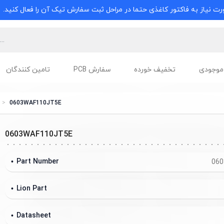
ت نیاز به فاکتور کاغذی حتما در مراحل ثبت سفارش تیک آن را فعال کنید.
موجودی
تخفیف خورده
سفارش PCB
تامین کنندگان
0603WAF110JT5E
0603WAF110JT5E
Part Number
060
Lion Part
Datasheet