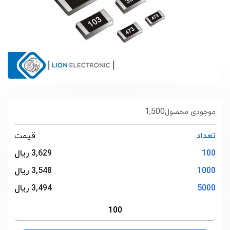
1,500
موجودی محصول
تعداد
قیمت
100
3,629 ریال
1000
3,548 ریال
5000
3,494 ریال