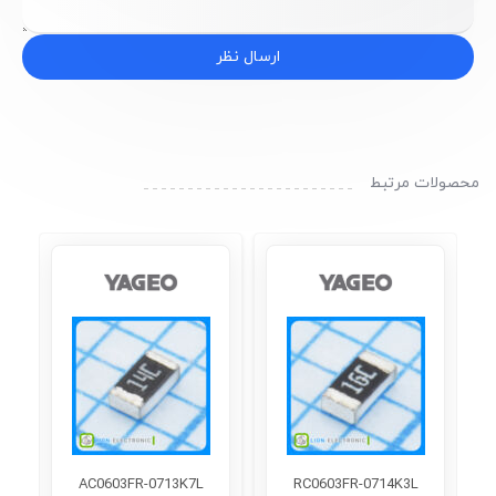
ارسال نظر
محصولات مرتبط
AC0603FR-0713K7L
RC0603FR-0714K3L