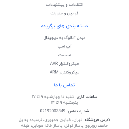
انتقادات و پیشنهادات
قوانین و مقررات
دسته بندی های برگزیده
مبدل آنالوگ به دیجیتال
آپ امپ
ماسفت
میکروکنترلر AVR
میکروکنترلر ARM
تماس با ما
ساعات کاری:
شنبه تا چهارشنبه ۹ تا ۱۷
پنجشنبه ۹ تا ۱۴
شماره تماس:
02192003849
آدرس فروشگاه:
تهران، خیابان جمهوری، نرسیده به پل
حافظ، روبروی پاساژ توکل، پاساژ خانه موبایل، طبقه