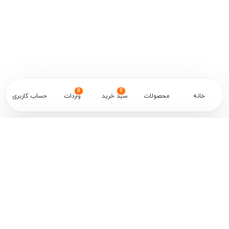
0
0
خانه
محصولات
سبد خرید
واردات
حساب کاربری
✕
Categories
Passive Component
Integrated Circuits - ICs
Power Management