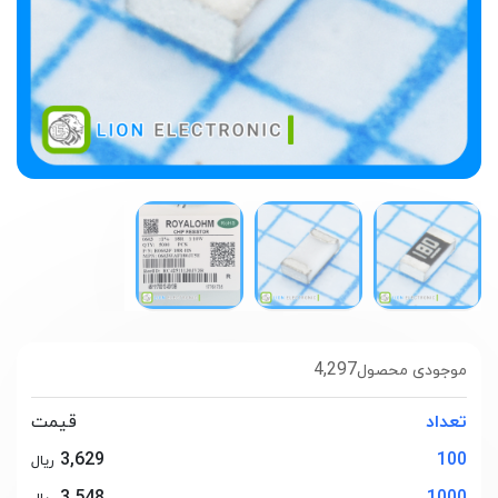
4,297
موجودی محصول
تعداد
قیمت
3,629
100
ریال